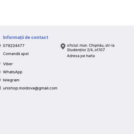
Informații de contact
079224477
oficiul: mun. Chișinău, str-la
Studenților 2/4, of.107
Comandă apel
Adresa pe harta
Viber
WhatsApp
telegram
unishop.moldova@gmail.com