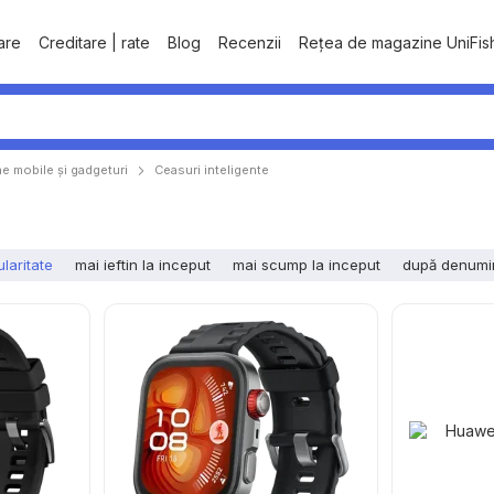
tare
Creditare | rate
Blog
Recenzii
Rețea de magazine UniFis
e mobile şi gadgeturi
Ceasuri inteligente
laritate
mai ieftin la inceput
mai scump la inceput
după denumi