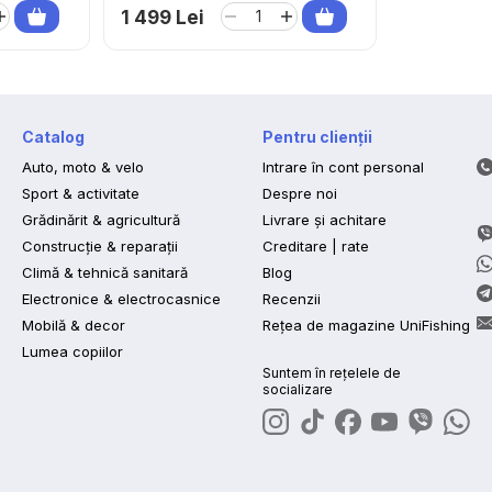
1 499 Lei
Catalog
Pentru clienții
Auto, moto & velo
Intrare în cont personal
Sport & activitate
Despre noi
Grădinărit & agricultură
Livrare și achitare
Construcție & reparații
Creditare | rate
Climă & tehnică sanitară
Blog
Electronice & electrocasnice
Recenzii
Mobilă & decor
Rețea de magazine UniFishing
Lumea copiilor
Suntem în rețelele de
socializare