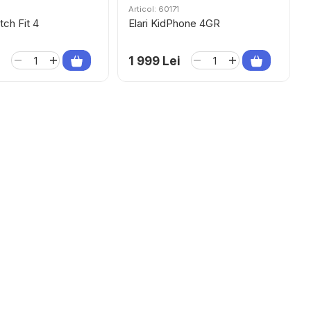
Articol: 60171
ch Fit 4
Elari KidPhone 4GR
i
1 999 Lei