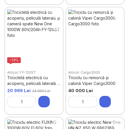
−13%
Articol: FY-120ST
Articol: Cargo3000
Tricicletă electrică cu
Triciclu cu remorcă și
acoperiș, peliculă laterală și
cabină Viper Cargo3000
cameră spate New One
20 999 Lei
40 000 Lei
24 000 Lei
1000W 60V/20Ah