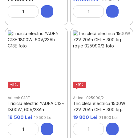
−5%
−9%
Articol: C13E
Articol: 025990/2
Triciclu electric YADEA C13E
Tricicletă electrică 1500W
1800W, 60V/23Ah
72V 20Ah GEL – 300 kg
roșie
18 500 Lei
19 800 Lei
19 500 Lei
21 800 Lei