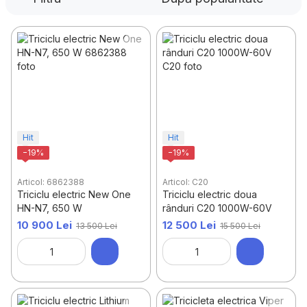
Mașini de spălat cu presiune
Stații de încărcare pentru mașini electrice
Automobile
Echipamente moto
Redresoare
Aspiratoare
Mașini de lustruire
Troliuri, palanuri, ascensoare
Hit
Hit
Pompe și compresoare auto
−19%
−19%
Mașină de înșurubat cu impact
Seturi
Articol: 6862388
Articol: C20
Triciclu electric New One
Triciclu electric doua
Pulverizatoare & stații de vopsit
HN-N7, 650 W
rânduri C20 1000W-60V
10 900 Lei
12 500 Lei
13 500 Lei
15 500 Lei
Lanțuri antiderapante
Alimentarea automobilelor
Cauciucuri
Garaj, cort, sarai, depozit - pliabile
Magnitole auto
Frigidere auto