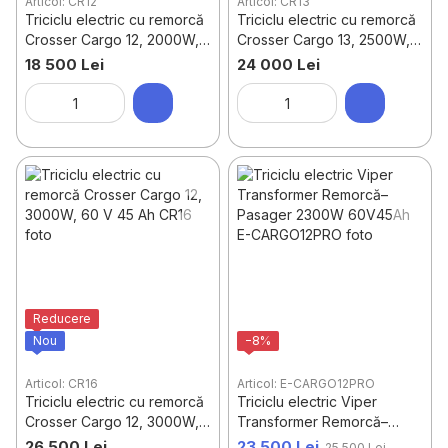
Articol: CR12
Articol: CR13
Triciclu electric cu remorcă
Triciclu electric cu remorcă
Crosser Cargo 12, 2000W,
Crosser Cargo 13, 2500W,
60 V 32 Аh
60 V 45 Аh
18 500 Lei
24 000 Lei
Reducere
Nou
−8%
Articol: CR16
Articol: E-CARGO12PRO
Triciclu electric cu remorcă
Triciclu electric Viper
Crosser Cargo 12, 3000W,
Transformer Remorcă–
60 V 45 Аh
Pasager 2300W 60V45Ah
26 500 Lei
23 500 Lei
25 500 Lei