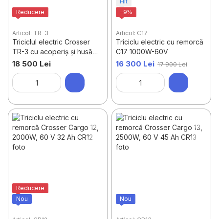
Hit
Reducere
−9%
Articol: TR-3
Articol: C17
Triciclul electric Crosser
Triciclu electric cu remorcă
TR-3 cu acoperiș și husă
C17 1000W-60V
laterală
18 500 Lei
16 300 Lei
17 900 Lei
Reducere
Nou
Nou