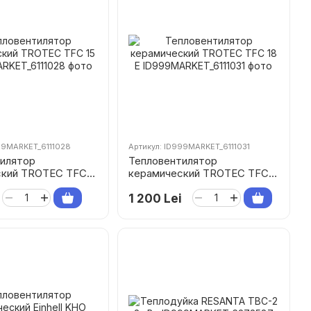
99MARKET_6111028
Артикул: ID999MARKET_6111031
илятор
Тепловентилятор
ский TROTEC TFC
керамический TROTEC TFC
18 E
1 200 Lei