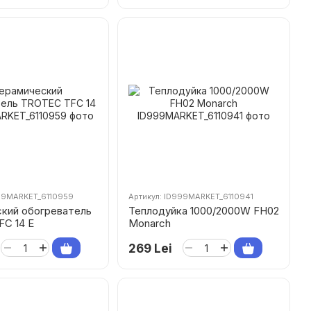
999MARKET_6110959
Артикул: ID999MARKET_6110941
кий обогреватель
Теплодуйка 1000/2000W FH02
C 14 E
Monarch
269 Lei