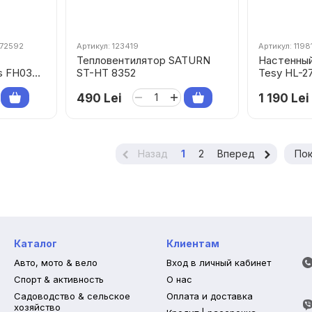
272592
Артикул: 123419
Артикул: 1198
Тепловентилятор SATURN
Настенный
s FH03
ST-HT 8352
Tesy HL-2
490 Lei
1 190 Lei
Назад
1
2
Вперед
Пок
Каталог
Клиентам
Авто, мото & вело
Вход в личный кабинет
Спорт & активность
О нас
Садоводство & сельское
Оплата и доставка
хозяйство