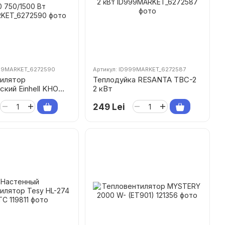
999MARKET_6272590
Артикул: ID999MARKET_6272587
илятор
Теплодуйка RESANTA TBC-2
ский Einhell KHO
2 кВт
500 Вт
249 Lei