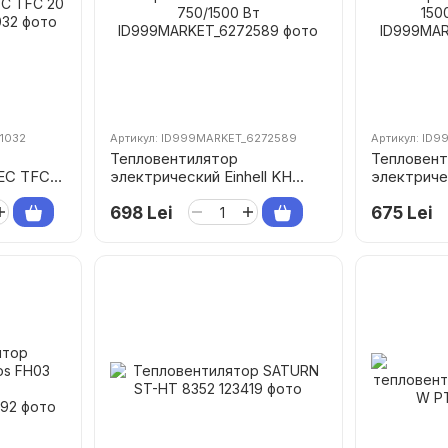
11032
Артикул: ID999MARKET_6272589
Артикул: ID
Тепловентилятор
Тепловент
EC TFC
электрический Einhell KH
электриче
1500 750/1500 Вт
1500 750/1
698 Lei
675 Lei