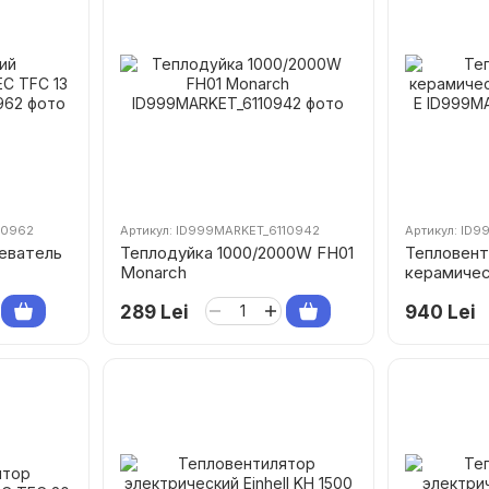
10962
Артикул: ID999MARKET_6110942
Артикул: ID9
еватель
Теплодуйка 1000/2000W FH01
Тепловент
Monarch
керамиче
15 E
289 Lei
940 Lei