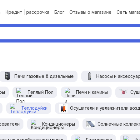
а
Кредит | рассрочка
Блог
Отзывы о магазине
Сеть магаз
Печи газовые & дизельные
Насосы и аксессуа
ары
Теплый Пол
Печи и камины
Суш
Теплодуйки
Осушители и увлажнители воз
реватели
Кондиционеры
Солнечные коллек
тели на отработанном масле
Биотопливо
Ку