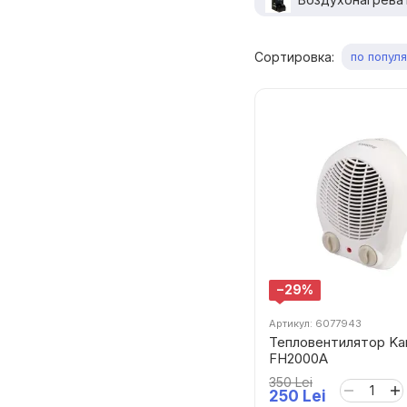
Сортировка:
по попул
−29%
Артикул: 6077943
Тепловентилятор K
FH2000A
350 Lei
250 Lei