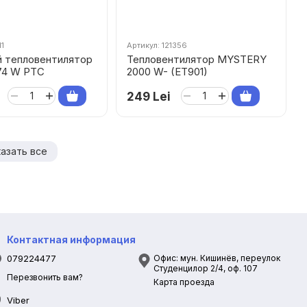
11
Артикул: 121356
 тепловентилятор
Тепловентилятор MYSTERY
74 W PTC
2000 W- (ET901)
249 Lei
азать все
Контактная информация
079224477
Офис: мун. Кишинёв, переулок
Студенцилор 2/4, оф. 107
Перезвонить вам?
Карта проезда
Viber