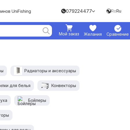
079224477
Ro
Ru
инов UniFishing
Мой заказ
Желания
Сравнение
ры
Радиаторы и аксессуары
илки для белья
Конвекторы
духа
Бойлеры
торы
леры для воды