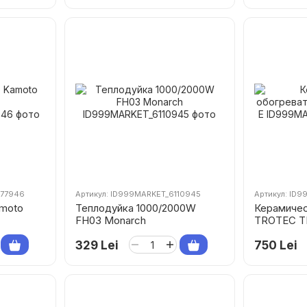
077946
Артикул: ID999MARKET_6110945
Артикул: ID
amoto
Теплодуйка 1000/2000W
Керамичес
FH03 Monarch
TROTEC TF
329 Lei
750 Lei