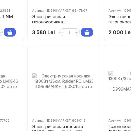
823861
Артикул: ID999MARKET_6847807
Артикул: ID
aft NM
Электрическая
Электрич
газонокосилка
газонокос
Könner&Söhnen KS 38LM-BL,
LM1333
БЕСЩЕТОЧНЫЙ двигатель
3 580 Lei
2 000 Le
77702
Артикул: ID999MARKET_6080115
Артикул: ID
Электрическая косилка
Газонокос