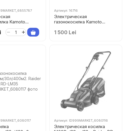
999MARKET_6855787
Артикул: 16716
еская
Электрическая
илка Kamoto
газонокосилка Kamoto
LM1232
i
1 500 Lei
999MARKET_6080117
Артикул: ID999MARKET_6080116
илка
Электрическая косилка