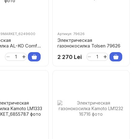
999MARKET_6249600
Артикул: 79626
еская
Электрическая
илка AL-KO Comfort
газонокосилка Tolsen 79626
i
2 270 Lei