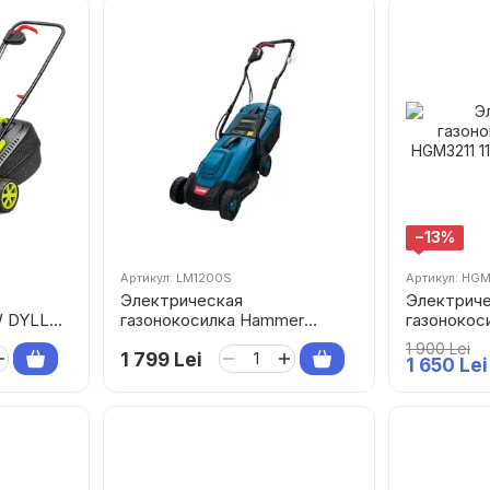
−13%
Артикул: LM1200S
Артикул: HGM
Электрическая
Электрич
W DYLLU
газонокосилка Hammer
газонокос
LM1200S 1200Вт
HGM3211 1
1 900 Lei
1 799 Lei
1 650 Lei