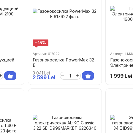
−15%
Артикул: 617922
Артикул: LM3
укцией
Газонокосилкa PowerMax 32
Газонокос
E
Электрич
LM385 16
3 041 Lei
1 999 Lei
2 599 Lei