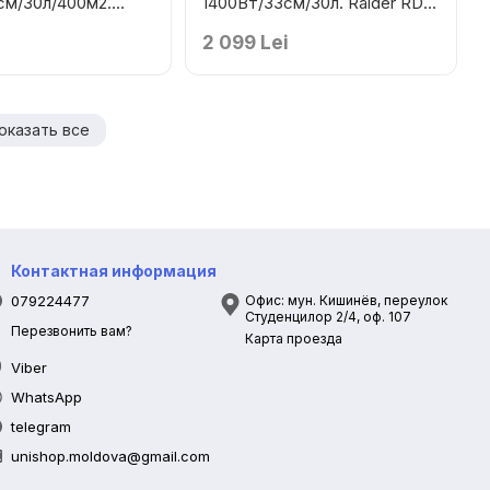
см/30л/400м2.
1400Вт/33см/30л. Raider RD-
-LM35
LM31
2 099 Lei
оказать все
Контактная информация
079224477
Офис: мун. Кишинёв, переулок
Студенцилор 2/4, оф. 107
Перезвонить вам?
Карта проезда
Viber
WhatsApp
telegram
unishop.moldova@gmail.com