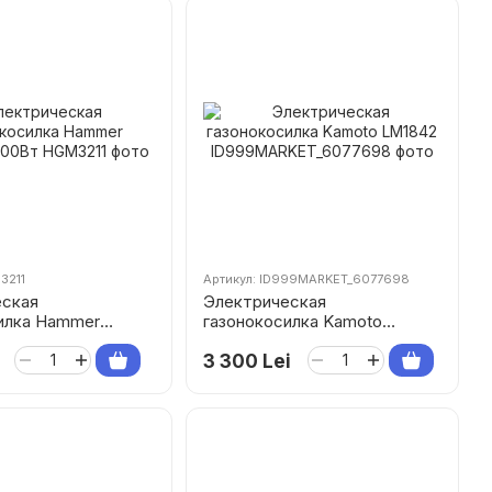
3211
Артикул: ID999MARKET_6077698
еская
Электрическая
илка Hammer
газонокосилка Kamoto
100Вт
LM1842
3 300 Lei