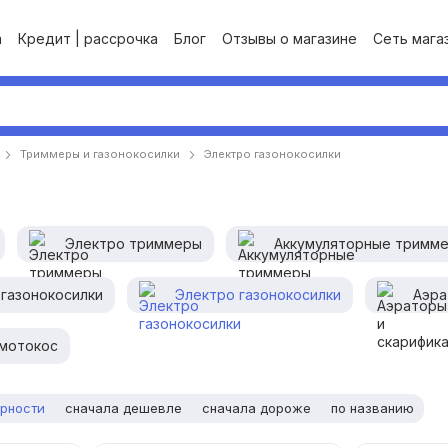
а
Кредит | рассрочка
Блог
Отзывы о магазине
Сеть магаз
Триммеры и газонокосилки
Электро газонокосилки
Электро триммеры
Аккумуляторные тримм
газонокосилки
Электро газонокосилки
Аэра
 мотокос
ярности
сначала дешевле
сначала дороже
по названию