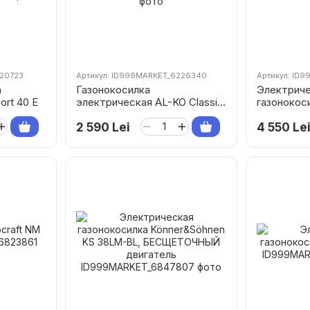
220723
Артикул: ID999MARKET_6226340
Артикул: ID
а
Газонокосилка
Электрич
rt 40 E
электрическая AL-KO Classic
газонокос
3.22 SE
34 E
2 590 Lei
4 550 Le