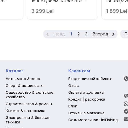
to
1800Вт/38см. Raider RD-
1300Вт/32
LM33
Raider RD
3 299 Lei
1 899 Lei
Назад
1
2
3
Вперед
П
Каталог
Клиентам
Авто, мото & вело
Вход в личный кабинет
Спорт & активность
О нас
Садоводство & сельское
Оплата и доставка
хозяйство
Кредит | рассрочка
Строительство & ремонт
Блог
Климат & сантехника
Отзывы о магазине
Электроника & бытовая
Сеть магазинов UniFishing
техника