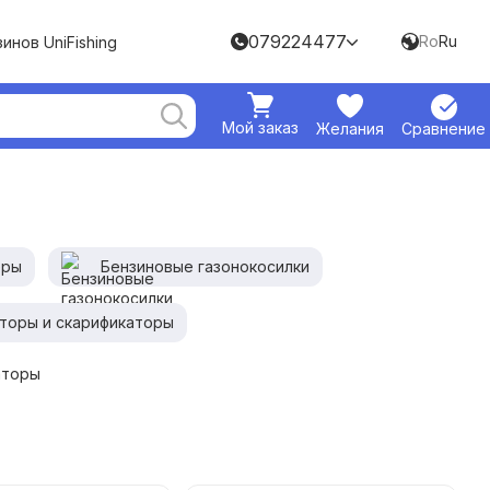
079224477
Ro
Ru
инов UniFishing
Мой заказ
Желания
Сравнение
еры
Бензиновые газонокосилки
торы и скарификаторы