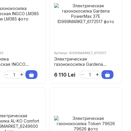
85
Артикул: ID999MARKET_6172517
илка
Электрическая
еская INGCO
газонокосилка Gardena
00w
PowerMax 37E
6 110 Lei