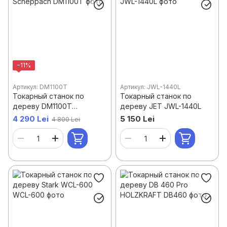
−11%
Артикул: DM1100T
Артикул: JWL-1440L
Токарный станок по
Токарный станок по
дереву DM1100T
дереву JET JWL-1440L
Scheppach
4 290 Lei
5 150 Lei
4 800 Lei