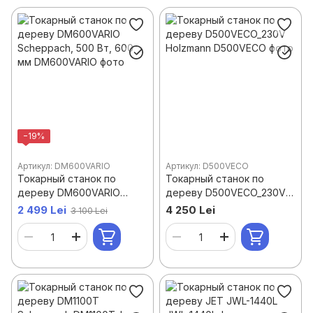
Ленточнопильные и лобзиковые станки
Пилы торцовочные
−19%
Артикул: DM600VARIO
Артикул: D500VECO
Токарный станок по
Токарный станок по
дереву DM600VARIO
дереву D500VECO_230V
Scheppach, 500 Вт, 600
Holzmann
2 499 Lei
4 250 Lei
3 100 Lei
мм