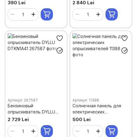
опрыскивателя KF-X-C
двигатель
390 Lei
2 840 Lei
Артикул: 267587
Артикул: 11388
Бензиновый
Солнечная панель для
опрыскиватель DYLLU
электрических
DTKN1A41
опрыскивателей
2 729 Lei
500 Lei