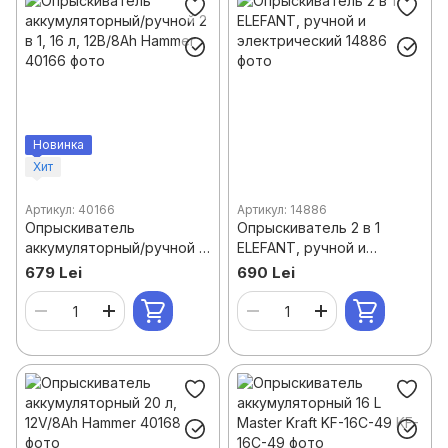
Воздуходувки и пылесосы для листьев
Садовый инвентарь
Капельное орошение
Траншеекопатели - машина для рытья траншей
Новинка
Коптильни Smoke
Хит
Ручные сеялки точного высева
Артикул: 40166
Артикул: 14886
Опрыскиватель
Опрыскиватель 2 в 1
Маслопрессы
аккумуляторный/ручной 2
ELEFANT, ручной и
в 1, 16 л, 12В/8Ah Hammer
электрический
679 Lei
690 Lei