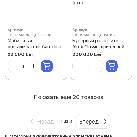
Артикул:
Артикул:
ID999MARKET_6177798
ID999MARKET_6850192
Мобильный
Буферный распылитель,
опрыскиватель Gardelina
Atrox Classic, прицепной
DVS 200 Honda
2000 литров, 18м с
22 000 Lei
200 600 Lei
открыванием и
гидроподъемом
Показать еще 20 товаров
Назад
Вперед
1
из 3
В категории
Аккумуляторные опрыскиватели и