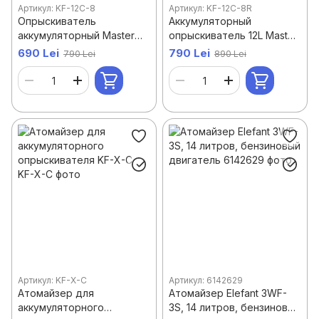
Артикул: KF-12C-8
Артикул: KF-12C-8R
Опрыскиватель
Аккумуляторный
аккумуляторный Master
опрыскиватель 12L Master
Kraft 12 л KF-12C-8
Kraft KF-12C-8R с штангой
690 Lei
790 Lei
790 Lei
890 Lei
1,5м
Артикул: KF-X-C
Артикул: 6142629
Атомайзер для
Атомайзер Elefant 3WF-
аккумуляторного
3S, 14 литров, бензиновый