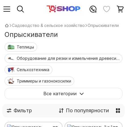
Садоводство & сельское хозяйство
Опрыскиватели
Опрыскиватели
Теплицы
Оборудование для резки и измельчения древесины
Сельхозтехника
Триммеры и газонокосилки
Культиваторы, мотоблоки, минитракторы
Все категории
Приготовление алкоголя и консервов
Фильтр
По популярности
Снегоуборочные машины
Мотобуры и аксессуары
Опрыскиватели