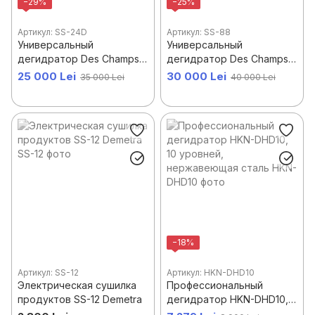
−29%
−25%
Артикул: SS-24D
Артикул: SS-88
Универсальный
Универсальный
дегидратор Des Champs
дегидратор Des Champs
SS-24
SS-88
25 000 Lei
30 000 Lei
35 000 Lei
40 000 Lei
−18%
Артикул: SS-12
Артикул: HKN-DHD10
Электрическая сушилка
Профессиональный
продуктов SS-12 Demetra
дегидратор HKN-DHD10,
10 уровней,