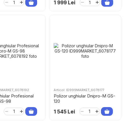
1 999 Lei
99MARKET_6078192
Articol: ID999MARKET_6078177
hiular Profesional
Polizor unghiular Dnipro-M GS-
GS-98
120
1 545 Lei