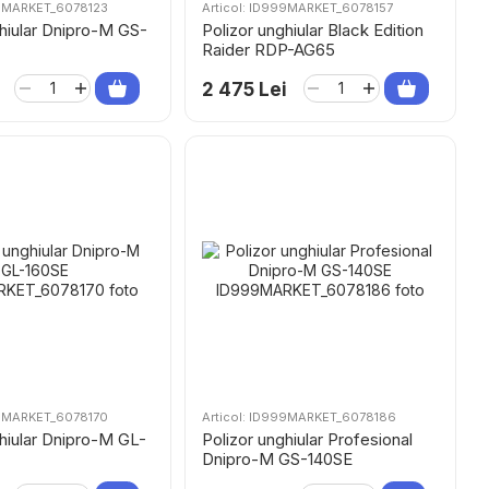
99MARKET_6078123
Articol: ID999MARKET_6078157
ghiular Dnipro-M GS-
Polizor unghiular Black Edition
Raider RDP-AG65
2 475 Lei
99MARKET_6078170
Articol: ID999MARKET_6078186
ghiular Dnipro-M GL-
Polizor unghiular Profesional
Dnipro-M GS-140SE