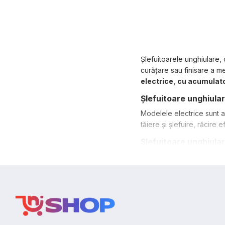
Șlefuitoarele unghiulare, 
curățare sau finisare a m
electrice, cu acumulat
Șlefuitoare unghiular
Modelele electrice sunt a
tăiere și șlefuire, răcire e
Șlefuitoare unghiula
Dacă ai nevoie de mobilit
motoarele brushless garan
Șlefuitoare unghiula
Pentru aplicații industria
utilizează împreună cu co