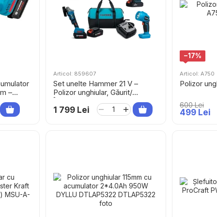
−17%
Articol: 859607
Articol: A750
cumulator
Set unelte Hammer 21 V –
Polizor un
mm –
Polizor unghiular, Găurit/
Înșurubat, Lanternă, 2
600 Lei
acumulatori
1 799 Lei
499 Lei