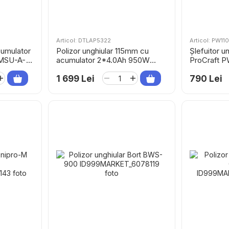
Articol: DTLAP5322
Articol: PW11
cumulator
Polizor unghiular 115mm cu
Șlefuitor un
 MSU-A-
acumulator 2*4.0Ah 950W
ProCraft P
DYLLU DTLAP5322
1 699 Lei
790 Lei