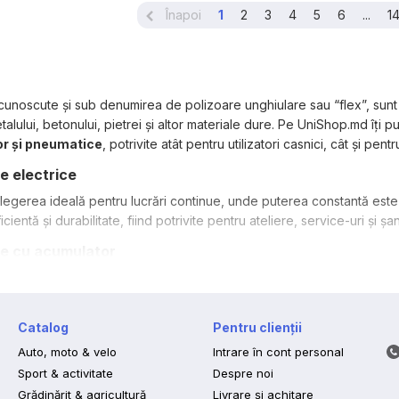
Înapoi
1
2
3
4
5
6
...
1
cunoscute și sub denumirea de polizoare unghiulare sau “flex”, sunt u
etalului, betonului, pietrei și altor materiale dure. Pe UniShop.md îț
or și pneumatice
, potrivite atât pentru utilizatori casnici, cât și pentr
e electrice
legerea ideală pentru lucrări continue, unde puterea constantă este 
ficientă și durabilitate, fiind potrivite pentru ateliere, service-uri și șan
re cu acumulator
ate și libertate totală de mișcare, polizoarele cu acumulator sunt so
tează o durată de viață îndelungată. Sunt ideale pentru lucrări la înă
re pneumatice
Catalog
Pentru clienții
Auto, moto & velo
Intrare în cont personal
le, unde se lucrează intens și continuu, șlefuitoarele pneumatice asig
mpresoare de aer și sunt apreciate în special în service-uri auto și 
Sport & activitate
Despre noi
Grădinărit & agricultură
Livrare și achitare