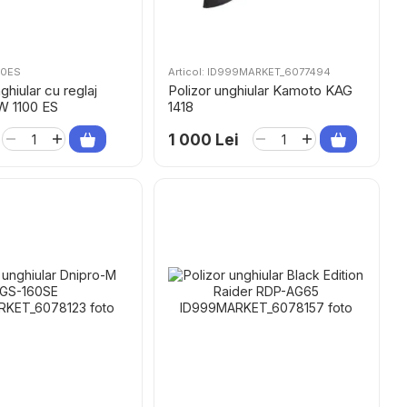
00ES
Articol: ID999MARKET_6077494
ghiular cu reglaj
Polizor unghiular Kamoto KAG
W 1100 ES
1418
1 000 Lei