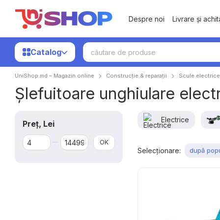
Mergi la conținutul principal
Despre noi
Livrare și achi
Catalog
UniShop.md – Magazin online
Construcție & reparații
Scule electrice
Șlefuitoare unghiulare elec
Electrice
Preț, Lei
De la Preț, Lei
Până la Preț, Lei
OK
Selecționare:
după popu