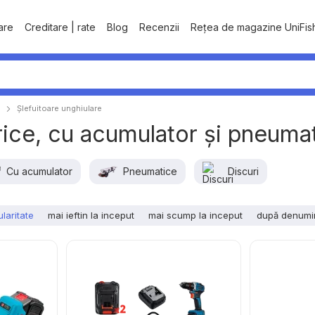
tare
Creditare | rate
Blog
Recenzii
Rețea de magazine UniFis
Șlefuitoare unghiulare
trice, cu acumulator și pneuma
Cu acumulator
Pneumatice
Discuri
laritate
mai ieftin la inceput
mai scump la inceput
după denumi