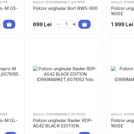
8143
Articol: ID999MARKET_6078119
Articol: ID9
pro-M GS-
Polizor unghiular Bort BWS-900
Polizor un
160SЕ
699 Lei
1 999 Lei
8165
Articol: ID999MARKET_6078152
Articol: ID9
pro-M GL-
Polizor unghiular Raider RDP-
Polizor un
AG42 BLACK EDITION
160SE