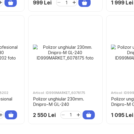
999 Lei
1 999 Lei
78202
Articol: ID999MARKET_6078175
Articol: ID9
esional
Polizor unghiular 230mm.
Polizor ung
Dnipro-M GL-240
Dnipro-M 
2 550 Lei
1 095 Lei