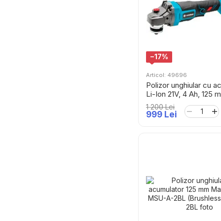
−17%
Articol: 49696
Polizor unghiular cu a
Li-Ion 21V, 4 Ah, 125 
Hammer
1 200 Lei
999 Lei