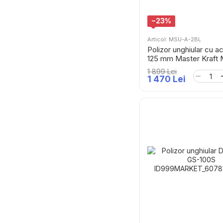
−23%
Articol: MSU-A-2BL
Polizor unghiular cu a
125 mm Master Kraft
2BL (Brushless)
1 899 Lei
1 470 Lei