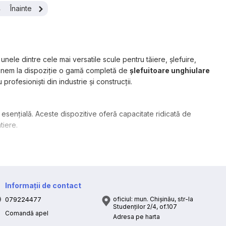
4
Înainte
nele dintre cele mai versatile scule pentru tăiere, șlefuire,
i punem la dispoziție o gamă completă de
șlefuitoare unghiulare
u profesioniști din industrie și construcții.
esențială. Aceste dispozitive oferă capacitate ridicată de
tiere.
luția perfectă. Bateriile moderne oferă autonomie excelentă, iar
lțime sau în zone fără acces la rețea electrică.
Informații de contact
079224477
oficiul: mun. Chișinău, str-la
ură greutate redusă, vibrații minimale și siguranță crescută. Se
Studenților 2/4, of.107
producție metalurgică.
Comandă apel
Adresa pe harta