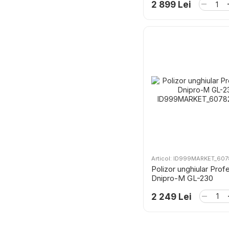
2 899 Lei
Articol: ID999MARKET_60
Polizor unghiular Prof
Dnipro-M GL-230
2 249 Lei