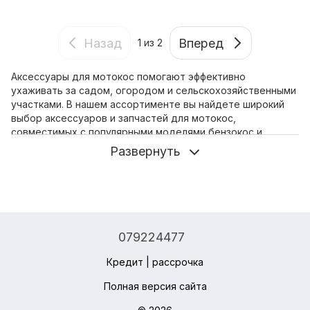
Назад
Вперед
1
из 2
Аксессуары для мотокос помогают эффективно
ухаживать за садом, огородом и сельскохозяйственными
участками. В нашем ассортименте вы найдете широкий
выбор аксессуаров и запчастей для мотокос,
совместимых с популярными моделями бензокос и
триммеров.
Развернуть
Выбирайте диски для мотокосы из стали, победитовые
диски или диски с цепью для скашивания густой травы,
сорняков и кустарников. Для точной обработки и ухода
за участком доступны катушки с леской, автоматические
головки и прочная леска для профессиональных мотокос.
079224477
Для обработки почвы и сельскохозяйственных работ
предлагаем культиваторы, пропольники и фрезы для
Кредит | рассрочка
мотокос. Также в наличии редукторы, ремни, адаптеры,
карбюраторы, воздушные фильтры и другие запчасти для
Полная версия сайта
мотокос.