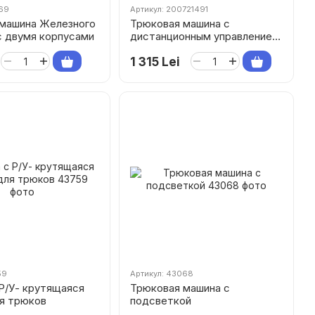
069
Артикул: 200721491
машина Железного
Трюковая машина с
с двумя корпусами
дистанционным управлением
и сенсорными часами
1 315 Lei
59
Артикул: 43068
Р/У- крутящаяся
Трюковая машина с
я трюков
подсветкой