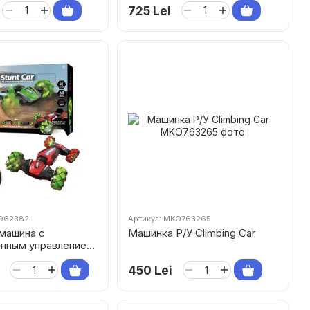
725 Lei
0962382
Артикул: MKO763265
машина с
Машинка Р/У Climbing Car
нным управлением
ыми часами
450 Lei