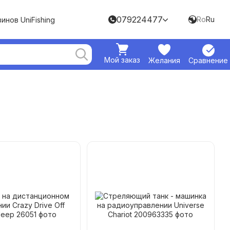
079224477
Ro
Ru
инов UniFishing
Мой заказ
Желания
Сравнение