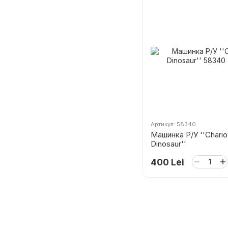
Артикул: 58340
Машинка Р/У ''Chario
Dinosaur''
400 Lei