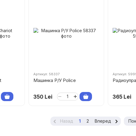
Артикул: 58337
Артикул: 59
t
Машинка Р/У Police
Радиоупра
350 Lei
365 Lei
Назад
1
2
Вперед
Пок