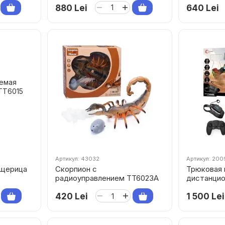
880 Lei
640 Lei
Артикул: 43032
Артикул: 20
ящерица
Скорпион с
Трюковая 
радиоуправлением TT6023A
дистанцио
и сенсорн
420 Lei
1 500 Lei