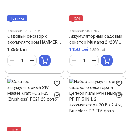
Новинка
−15%
Артикул: HSEC-21V
Артикул: MST20V
Садовый секатор с
Аккумуляторный садовый
аккумулятором HAMMER
секатор Mustang 2×20V
HSEC-21V, 21V, 2x2Ah,
2Ah
1 299 Lei
1 150 Lei
1 350 Lei
18000 об/мин, рез 30 мм
−13%