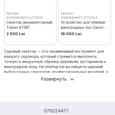
Артикул:
Артикул:
ID999MARKET_6712606
ID999MARKET_6712604
Секатор аккумуляторный
Устройство для обвязки
Tolsen 87381
виноградных лоз Zanon ZL
25 на аккумуляторе
2 500 Lei
16 000 Lei
Садовый секатор — это незаменимый инструмент для
каждого садовода, который стремится выполнять
точную и аккуратную обрезку деревьев, кустарников и
виноградной лозы. На Unishop.md вы найдете широкий
выбор ручных секаторов, профессиональных моделей, а
также современные аккумуляторные секаторы для
Развернуть
облегчённой работы.
Все инструменты изготовлены из прочных материалов,
включая высокоуглеродистую и нержавеющую сталь, что
обеспечивает долговечность и идеальное качество реза.
Независимо от того, требуется ли вам секатор для ухода
за садом, виноградником или для профессионального
079224477
использования, у нас есть подходящая модель.