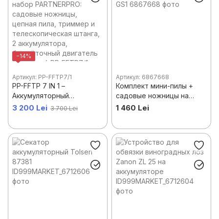
−14%
Артикул: PP-FFTP7/1
Артикул: 6867668
PP-FFTP 7 IN 1 –
Комплект мини-пилы +
Аккумуляторный
садовые ножницы на
многофункциональный
аккумуляторе Rotor CS1 +
3 200 Lei
1 460 Lei
3 700 Lei
набор PARTNERPRO:
GS1
садовые ножницы,
цепная пила, триммер и
телескопическая штанга,
2 аккумулятора,
бесщёточный двигатель
(brushless)