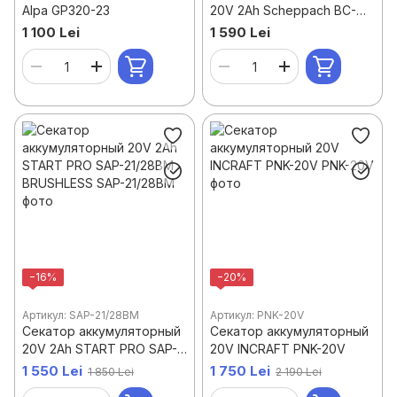
Alpa GP320-23
20V 2Ah Scheppach BC-
PRS28-X
1 100 Lei
1 590 Lei
−16%
−20%
Артикул: SAP-21/28BM
Артикул: PNK-20V
Секатор аккумуляторный
Секатор аккумуляторный
20V 2Ah START PRO SAP-
20V INCRAFT PNK-20V
21/28BM BRUSHLESS
1 550 Lei
1 750 Lei
1 850 Lei
2 190 Lei