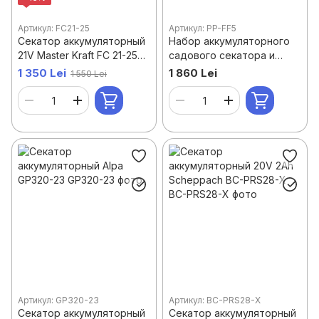
Артикул: FC21-25
Артикул: PP-FF5
Секатор аккумуляторный
Набор аккумуляторного
21V Master Kraft FC 21-25
садового секатора и
(Brushless)
цепной пилы PARTNERPRO
1 350 Lei
1 860 Lei
1 550 Lei
PP-FF 5 IN 1, 2
аккумулятора 20 В / 2 А·ч,
Brushless
Артикул: GP320-23
Артикул: BC-PRS28-X
Секатор аккумуляторный
Секатор аккумуляторный