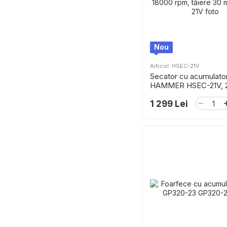
Nou
Articol: HSEC-21V
Secator cu acumulato
HAMMER HSEC-21V, 2
2x2Ah, 18000 rpm, tăi
mm
1 299 Lei