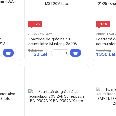
−15%
−13%
Articol: MST20V
Articol: FC21-
r
Foarfece de grădină cu
Foarfecă d
1V,
acumulator Mustang 2×20V
acumulator
ere 30
2Ah
21-25 (Brus
1 350 Lei
1 550 Lei
1 150 Lei
1 350 Lei