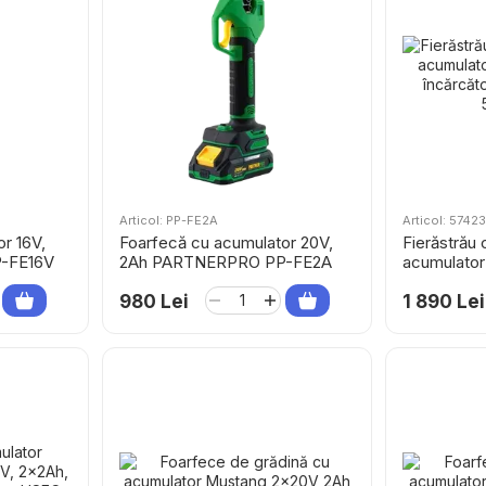
Articol: PP-FE2A
Articol: 57423
r 16V,
Foarfecă cu acumulator 20V,
Fierăstrău 
-FE16V
2Ah PARTNERPRO PP-FE2A
acumulator 
încărcător
980 Lei
1 890 Lei