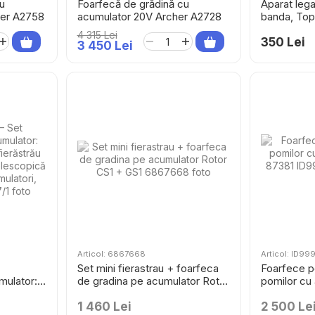
u
Foarfecă de grădină cu
Aparat lega
her A2758
acumulator 20V Archer A2728
banda, To
4 315 Lei
350 Lei
3 450 Lei
Articol: 6867668
Articol: ID9
Set mini fierastrau + foarfeca
Foarfece p
mulator:
de gradina pe acumulator Rotor
pomilor cu
ierăstrău
CS1 + GS1
87381
1 460 Lei
2 500 Le