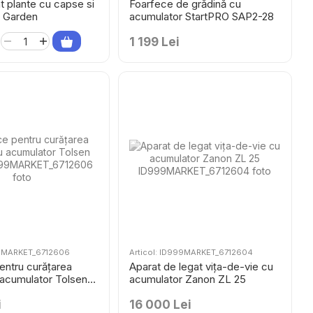
t plante cu capse si
Foarfece de grădină cu
p Garden
acumulator StartPRO SAP2-28
1 199 Lei
99MARKET_6712606
Articol: ID999MARKET_6712604
entru curățarea
Aparat de legat vița-de-vie cu
 acumulator Tolsen
acumulator Zanon ZL 25
i
16 000 Lei