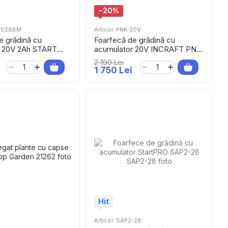
−20%
-21/28BM
Articol: PNK-20V
e grădină cu
Foarfecă de grădină cu
r 20V 2Ah START
acumulator 20V INCRAFT PNK-
1/28BM
20V
2 190 Lei
SS
1 750 Lei
Hit
Articol: SAP2-28