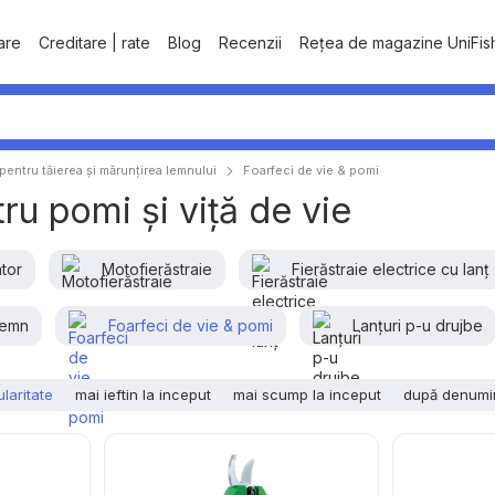
tare
Creditare | rate
Blog
Recenzii
Rețea de magazine UniFis
 pentru tăierea și mărunțirea lemnului
Foarfeci de vie & pomi
ru pomi și viță de vie
tor
Motofierăstraie
Fierăstraie electrice cu lanț
lemn
Foarfeci de vie & pomi
Lanțuri p-u drujbe
laritate
mai ieftin la inceput
mai scump la inceput
după denumi