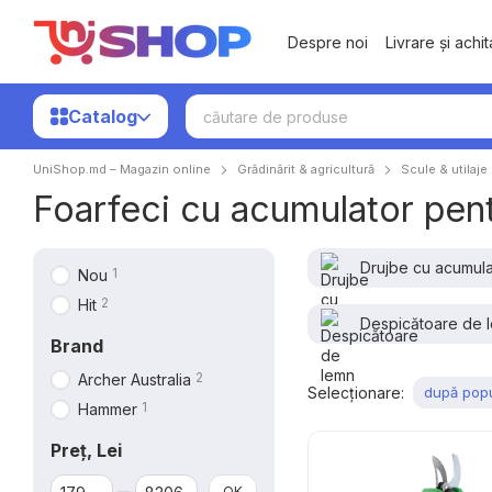
Mergi la conținutul principal
Despre noi
Livrare și achi
Catalog
UniShop.md – Magazin online
Grădinărit & agricultură
Scule & utilaje
Foarfeci cu acumulator pent
Drujbe cu acumula
1
Nou
2
Hit
Despicătoare de 
Brand
2
Archer Australia
Selecționare:
după popu
1
Hammer
Preț, Lei
De la Preț, Lei
Până la Preț, Lei
OK