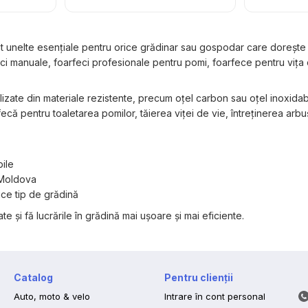
PRO, 2
s
t unelte esențiale pentru orice grădinar sau gospodar care dorește tă
eci manuale, foarfeci profesionale pentru pomi, foarfece pentru viț
zate din materiale rezistente, precum oțel carbon sau oțel inoxidabil,
că pentru toaletarea pomilor, tăierea viței de vie, întreținerea arbuș
bile
 Moldova
ce tip de grădină
te și fă lucrările în grădină mai ușoare și mai eficiente.
Catalog
Pentru clienții
Auto, moto & velo
Intrare în cont personal