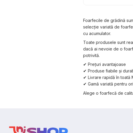
telescopică PARTNER
acumulatori, brushles
Foarfecile de grădină sun
selecție variată de foarf
cu acumulator.
Toate produsele sunt reali
dacă ai nevoie de o foarfe
potrivită.
✔ Prețuri avantajoase
✔ Produse fiabile și dura
✔ Livrare rapidă în toată
✔ Gamă variată pentru ori
Alege o foarfecă de calita