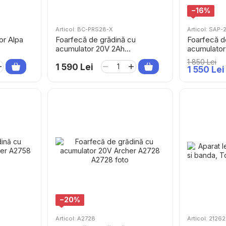
−16%
Articol: BC-PRS28-X
Articol: SAP
or Alpa
Foarfecă de grădină cu
Foarfecă d
acumulator 20V 2Ah
acumulato
Scheppach BC-PRS28-X
PRO SAP-2
1 850 Lei
1 590 Lei
BRUSHLE
1 550 Lei
−20%
Articol: A2728
Articol: 21262