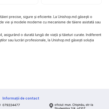
ieri precise, sigure și eficiente. La Unishop.md găsești o
a de vie și modele moderne cu mecanisme de tăiere asistată sau
 asigurând o durată lungă de viață și tăieturi curate. Indiferent
tilor sau lucrări profesionale, la Unishop.md găsești soluția
Informații de contact
079224477
oficiul: mun. Chișinău, str-la
Studenților 2/4, of.107