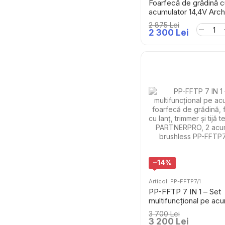
Foarfecă de grădină c
acumulator 14,4V Arc
2 875 Lei
2 300 Lei
−14%
Articol: PP-FFTP7/1
PP-FFTP 7 IN 1 – Set
multifuncțional pe acu
foarfecă de grădină, f
3 700 Lei
cu lanț, trimmer și tijă
3 200 Lei