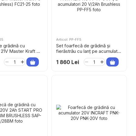
25
Articol: PP-FF5
e grădină cu
Set foarfecă de grădină și
 21V Master Kraft FC
fierăstrău cu lanț pe acumulator
hless)
PARTNERPRO PP-FF 5 IN 1, 2
acumulatori 20 V/2Ah Brushless
1 860 Lei