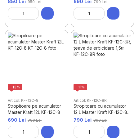
850 Lei
690 Lei
950 Lei
790 Lei
−13%
−11%
Articol: KF-12C-8
Articol: KF-12C-8R
Stropitoare pe acumulator
Stropitoare cu acumulator
Master Kraft 12L KF-12C-8
12 L Master Kraft KF-12C-8R,
țeava de erbicidare 1,5m
690 Lei
790 Lei
790 Lei
890 Lei