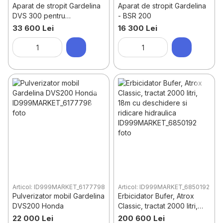
Aparat de stropit Gardelina
Aparat de stropit Gardelina
DVS 300 pentru
- BSR 200
motocultor/atv/tractor
33 600 Lei
16 300 Lei
Articol: ID999MARKET_6177798
Articol: ID999MARKET_6850192
Pulverizator mobil Gardelina
Erbicidator Bufer, Atrox
DVS200 Honda
Classic, tractat 2000 litri,
18m cu deschidere si
22 000 Lei
200 600 Lei