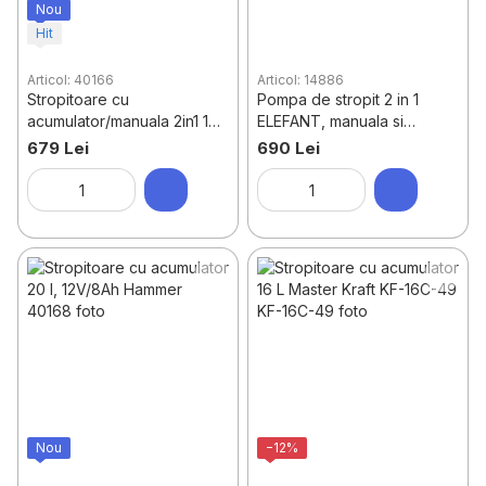
Nou
Hit
Articol: 40166
Articol: 14886
Stropitoare cu
Pompa de stropit 2 in 1
acumulator/manuala 2in1 16
ELEFANT, manuala si
l, 12V/8Ah Hammer
electrica
679 Lei
690 Lei
Nou
−12%