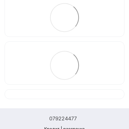
079224477
Кредит | рассрочка