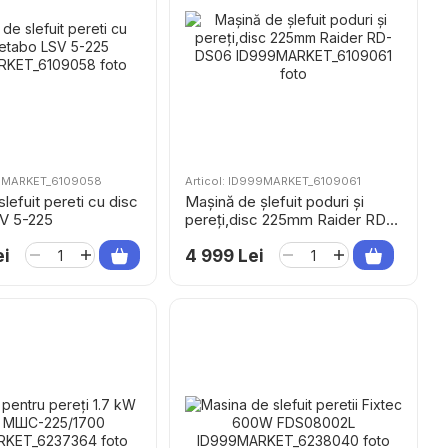
99MARKET_6109058
Articol: ID999MARKET_6109061
lefuit pereti cu disc
Mașină de șlefuit poduri și
V 5-225
pereți,disc 225mm Raider RD-
DS06
ei
4 999 Lei