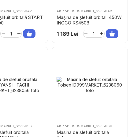
999MARKET_6238042
Articol: ID999MARKET_6238048
lifuit orbitală START
Mașina de șlefuit orbital, 450W
00
INGCO RS4508
1 189 Lei
999MARKET_6238056
Articol: ID999MARKET_6238060
lefuit orbitala
Masina de slefuit orbitala