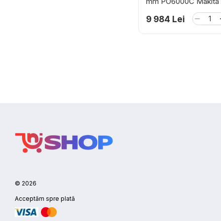
mm PO6000C Makita
9 984 Lei
© 2026
Acceptăm spre plată