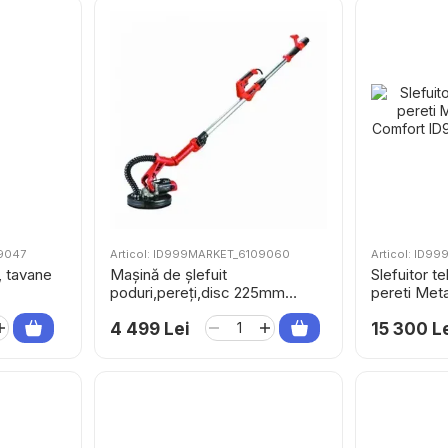
09047
Articol: ID999MARKET_6109060
Articol: ID9
, tavane
Mașină de șlefuit
Slefuitor t
poduri,pereți,disc 225mm
pereti Met
Raider RD-DS04
Comfort
4 499 Lei
15 300 L