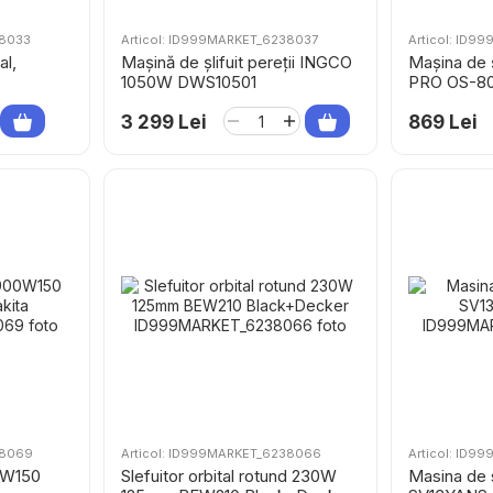
38033
Articol: ID999MARKET_6238037
Articol: ID
al,
Mașină de șlifuit pereții INGCO
Mașina de ș
1050W DWS10501
PRO OS-8
3 299 Lei
869 Lei
38069
Articol: ID999MARKET_6238066
Articol: ID
0W150
Slefuitor orbital rotund 230W
Masina de s