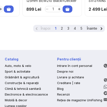
125mm BEW210 Black+Decker
SV13YANS 
899 Lei
2 499 Le
Înapoi
1
2
3
4
5
Înainte
Catalog
Pentru clienții
Auto, moto & velo
Intrare în cont personal
Sport & activitate
Despre noi
Grădinărit & agricultură
Livrare și achitare
Construcție & reparații
Creditare | rate
Climă & tehnică sanitară
Blog
Electronice & electrocasnice
Recenzii
Mobilă & decor
Rețea de magazine UniFishing
Lumea copiilor