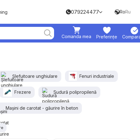
079224477
Ro
Ru
hing
Comanda mea
Preferințe
Compara
Șlefuitoare unghiulare
Fenuri industriale
Frezere
Sudură polipropilenă
Mașini de carotat - găurire în beton
re