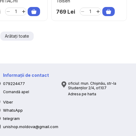
HITACHI
Tolsen
i
769 Lei
Arătați toate
Informații de contact
079224477
oficiul: mun. Chișinău, str-la
Studenților 2/4, of.107
Comandă apel
Adresa pe harta
Viber
WhatsApp
telegram
unishop.moldova@gmail.com