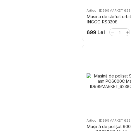
Articol: ID999MARKET_62
Masina de slefuit orbit
INGCO RS3208
699 Lei
Articol: ID999MARKET_62
Maşină de polişat 90