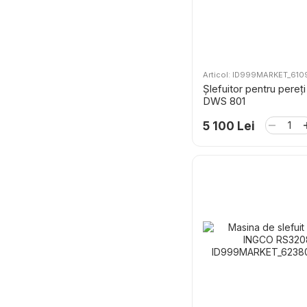
Articol: ID999MARKET_61
Șlefuitor pentru pereți
DWS 801
5 100 Lei