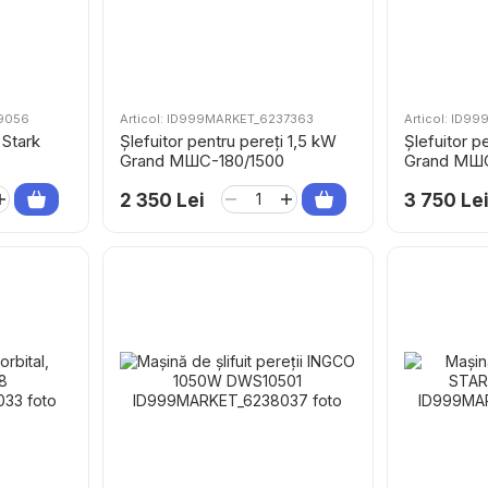
09056
Articol: ID999MARKET_6237363
Articol: ID9
 Stark
Șlefuitor pentru pereți 1,5 kW
Șlefuitor p
Grand МШС-180/1500
Grand МШС
2 350 Lei
3 750 Le