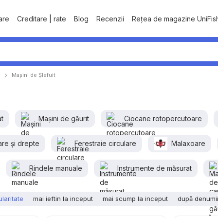
tare
Creditare | rate
Blog
Recenzii
Rețea de magazine UniFis
Mașini de Șlefuit
at
Mașini de găurit
Ciocane rotopercutoare
are și drepte
Ferestraie сirculare
Malaxoare
Rindele manuale
Instrumente de măsurat
laritate
mai ieftin la inceput
mai scump la inceput
după denumi