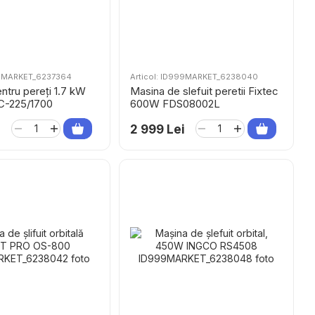
99MARKET_6237364
Articol: ID999MARKET_6238040
entru pereți 1.7 kW
Masina de slefuit peretii Fixtec
-225/1700
600W FDS08002L
i
2 999 Lei