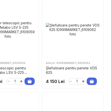
99MARKET_6109059
Articol: ID999MARKET_6109062
elescopic pentru
Șlefuitoare pentru perete VDS
abo LSV 5-225
625
ei
4 150 Lei