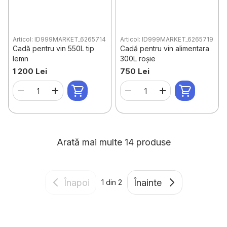
Articol: ID999MARKET_6265714
Articol: ID999MARKET_6265719
Cadă pentru vin 550L tip
Cadă pentru vin alimentara
lemn
300L roșie
1 200 Lei
750 Lei
Arată mai multe 14 produse
Înapoi
Înainte
1
din 2