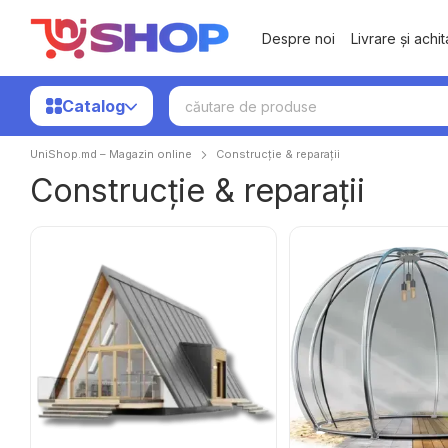
Mergi la conținutul principal
Despre noi
Livrare și achi
Catalog
UniShop.md – Magazin online
Construcție & reparații
Construcție & reparații