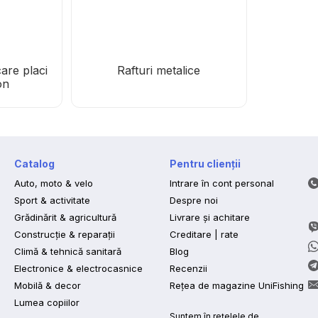
care placi
Rafturi metalice
on
Catalog
Pentru clienții
Auto, moto & velo
Intrare în cont personal
Sport & activitate
Despre noi
Grădinărit & agricultură
Livrare și achitare
Construcție & reparații
Creditare | rate
Climă & tehnică sanitară
Blog
Electronice & electrocasnice
Recenzii
Mobilă & decor
Rețea de magazine UniFishing
Lumea copiilor
Suntem în rețelele de