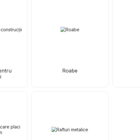
entru
Roabe
i