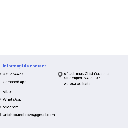
Informații de contact
079224477
oficiul: mun. Chișinău, str-la
Studenților 2/4, of.107
Comandă apel
Adresa pe harta
Viber
WhatsApp
telegram
unishop.moldova@gmail.com