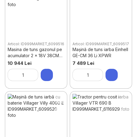
Articol: ID999MARKET_6099516
Articol: ID999MARKET_6099517
Masina de tuns gazonul pe
Mașină de tuns iarba Einhell
acumulator 2 x 18V 38CM
GE-CM 36 Li XPWR
DLM380Z Makita
10 944 Lei
7 489 Lei