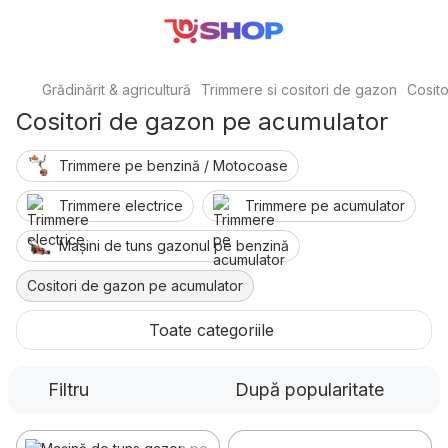
Grădinărit & agricultură
Trimmere si cositori de gazon
Cosit
Cositori de gazon pe acumulator
Trimmere pe benzină / Motocoase
Trimmere electrice
Trimmere pe acumulator
Mașini de tuns gazonul pe benzină
Cositori de gazon pe acumulator
Cositori de gazon electrice
Toate categoriile
Aeratoare & scarificatoare
Filtru
După popularitate
Accesorii pentru motocoase