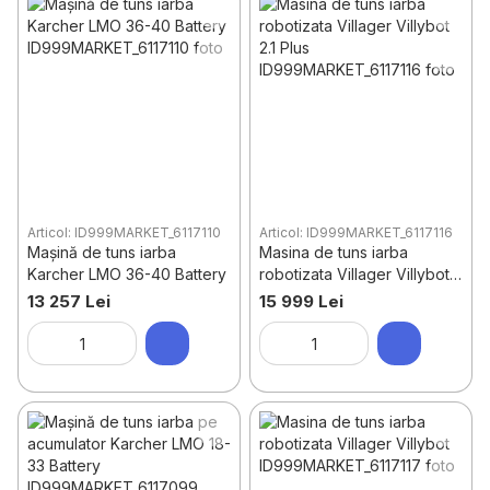
Articol: ID999MARKET_6117110
Articol: ID999MARKET_6117116
Mașină de tuns iarba
Masina de tuns iarba
Karcher LMO 36-40 Battery
robotizata Villager Villybot
2.1 Plus
13 257 Lei
15 999 Lei