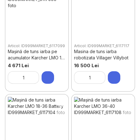
Articol: ID999MARKET_6117099
Articol: ID999MARKET_6117117
Mașină de tuns iarba pe
Masina de tuns iarba
acumulator Karcher LMO 18-
robotizata Villager Villybot
33 Battery
4 671 Lei
16 500 Lei