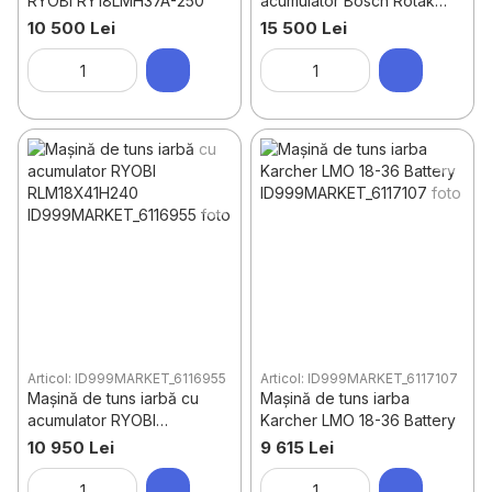
RYOBI RY18LMH37A-250
acumulator Bosch Rotak
43Li
10 500 Lei
15 500 Lei
Articol: ID999MARKET_6116955
Articol: ID999MARKET_6117107
Mașină de tuns iarbă cu
Mașină de tuns iarba
acumulator RYOBI
Karcher LMO 18-36 Battery
RLM18X41H240
10 950 Lei
9 615 Lei