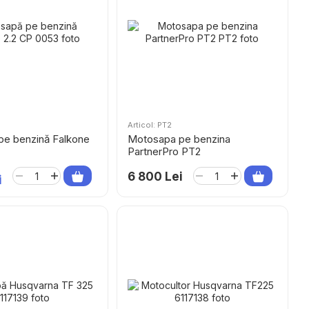
Articol: PT2
e benzină Falkone
Motosapa pe benzina
PartnerPro PT2
6 800 Lei
i