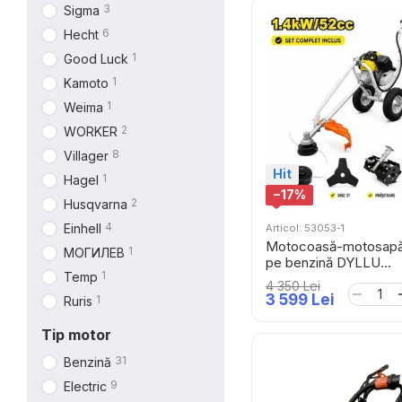
3
Sigma
6
Hecht
1
Good Luck
1
Kamoto
1
Weima
2
WORKER
8
Villager
Hit
1
Hagel
−17%
2
Husqvarna
4
Einhell
Articol: 53053-1
Motocoasă-motosapă 
1
МОГИЛЕВ
pe benzină DYLLU
1
Temp
DTGM3A521
4 350 Lei
3 599 Lei
1
Ruris
Tip motor
31
Benzină
9
Electric