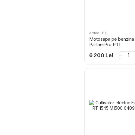
Articol: PT1
Motosapa pe benzina
PartnerPro PT1
6 200 Lei