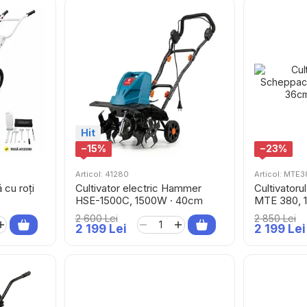
Hit
−15%
−23%
Articol: 41280
Articol: MTE
cu roți
Cultivator electric Hammer
Cultivatoru
HSE-1500C, 1500W · 40cm
MTE 380, 
2 600 Lei
2 850 Lei
2 199 Lei
2 199 Lei