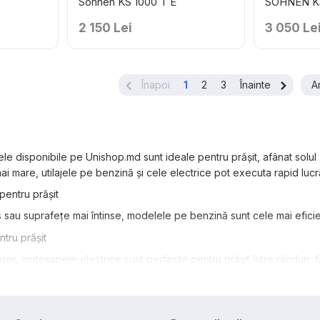
Sohnen KS 1000 T E
SÖHNEN KS
2 150 Lei
3 050 Le
Înapoi
1
2
3
Înainte
A
le disponibile pe Unishop.md sunt ideale pentru prășit, afânat solul 
i mare, utilajele pe benzină și cele electrice pot executa rapid lucrări
entru prășit
s sau suprafețe mai întinse, modelele pe benzină sunt cele mai eficie
tru prășit
 ușor, motosapele electrice sunt perfecte pentru prășit între rânduri,