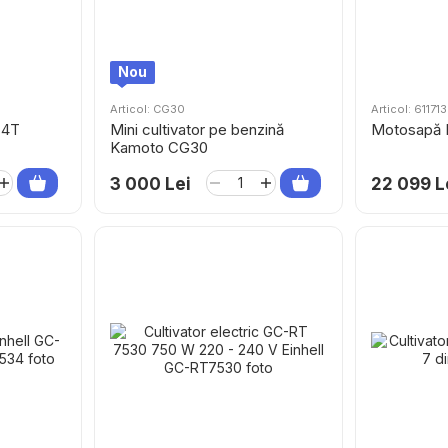
Nou
Articol: CG30
Articol: 61171
 4T
Mini cultivator pe benzină
Motosapă 
Kamoto CG30
3 000 Lei
22 099 L