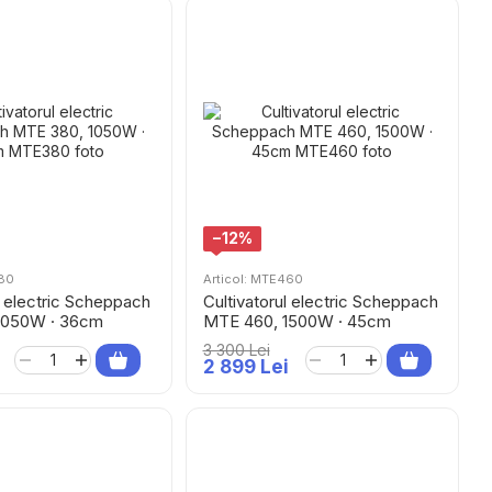
−12%
380
Articol: MTE460
l electric Scheppach
Cultivatorul electric Scheppach
1050W · 36cm
MTE 460, 1500W · 45cm
3 300 Lei
2 899 Lei