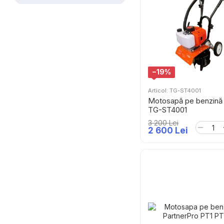
−19%
Articol: TG-ST4001
Motosapă pe benzin
TG-ST4001
3 200 Lei
2 600 Lei