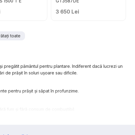
 1500 T E
GT3587DE
i
3 650 Lei
rătați toate
și pregătit pământul pentru plantare. Indiferent dacă lucrezi un
 de prășit în soluri ușoare sau dificile.
nte pentru prășit și săpat în profunzime.
 fără fum și fără consum de combustibil.