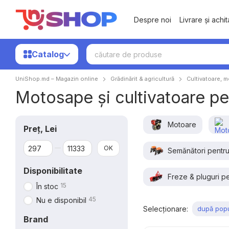
Mergi la conținutul principal
Despre noi
Livrare și achi
Catalog
UniShop.md – Magazin online
Grădinărit & agricultură
Cultivatoare, m
Motosape și cultivatoare pe
Motoare
Preț, Lei
De la Preț, Lei
Până la Preț, Lei
OK
Semănători pentru
Disponibilitate
Freze & pluguri pe
15
În stoc
45
Nu e disponibil
Selecționare:
după popu
Brand