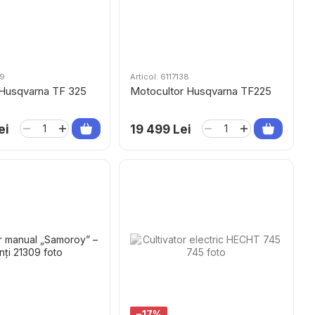
39
Articol: 6117138
Husqvarna TF 325
Motocultor Husqvarna TF225
ei
19 499 Lei
−17%