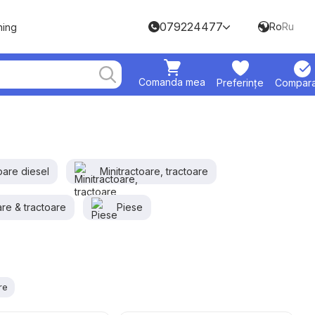
079224477
Ro
Ru
hing
Comanda mea
Preferințe
Compara
oare diesel
Minitractoare, tractoare
re & tractoare
Piese
re