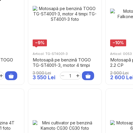
−9%
−10%
Articol: TG-ST4001-3
Articol: 0053
ă TOGO
Motosapă pe benzină TOGO
Motosapă p
TG-ST4001-3, motor 4 timpi
2.2 CP
3 900 Lei
2 900 Lei
3 550 Lei
2 600 Le