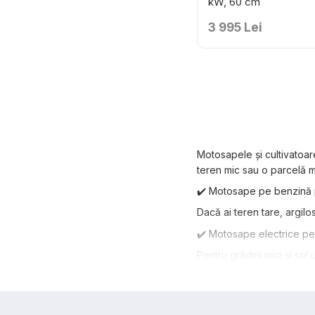
kW, 60 cm
3 995 Lei
Motosapele și cultivatoare
teren mic sau o parcelă ma
✔️ Motosape pe benzină p
Dacă ai teren tare, argilo
✔️ Motosape electrice pen
Pentru grădini mici și sol