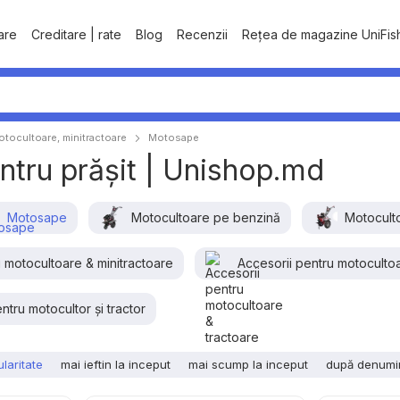
tare
Creditare | rate
Blog
Recenzii
Rețea de magazine UniFis
otocultoare, minitractoare
Motosape
ntru prășit | Unishop.md
Motosape
Motocultoare pe benzină
Motocult
 motocultoare & minitractoare
Accesorii pentru motocultoa
ntru motocultor și tractor
laritate
mai ieftin la inceput
mai scump la inceput
după denumi