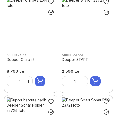
Agrafe, vârteje, conectori
Grătare și BBQ
Saltele gonflabile
Suvenire, trofee & cadouri
Articol: 25145
Articol: 23723
Deeper Chirp+2
Deeper START
8 790 Lei
2 590 Lei