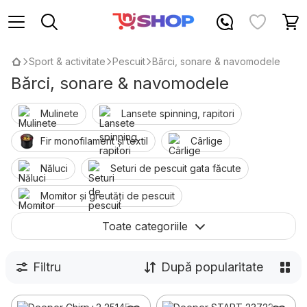
Sport & activitate
Pescuit
Bărci, sonare & navomodele
Bărci, sonare & navomodele
Mulinete
Lansete spinning, rapitori
Fir monofilament și textil
Cârlige
Năluci
Seturi de pescuit gata făcute
Momitor și greutăți de pescuit
Bărci, sonare & navomodele
Toate categoriile
Turism și camping
Nada, momeli, aditivi
Filtru
După popularitate
Accesorii
Pescuitul de iarnă
Îmbrăcăminte și încălțăminte