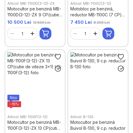
Articol: MB-1100D(3-12)-ZX
Articol: MB-1100С(3-12)
Motocultor pe benzină MB-
Motobloc pe benzină,
1100D(3-12)-ZX 9 CP(cutie
reductor MB-1100С (7 CP)
de viteze 3+1)
(cutie de viteze 3+1), roată
10 500 Lei
7 450 Lei
12 500 Lei
8 200 Lei
4*10
Nou
−15%
Articol: MB-1100F(3-12)
Articol: B-130
Motocultor pe benzină MB-
Motocultor pe benzină
1100F(3-12)-ZX 13 CP(cutie
Buivol B-130, 9 c.p. reductor