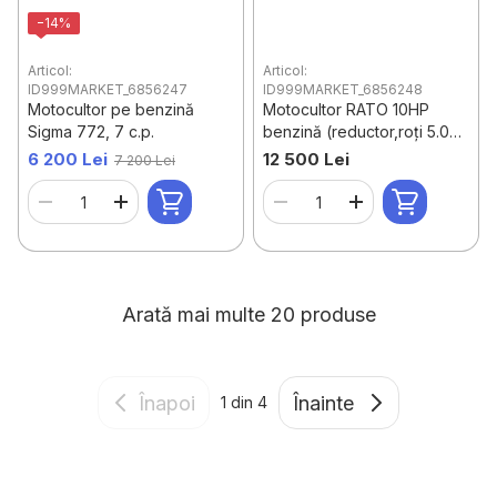
−14%
Articol:
Articol:
ID999MARKET_6856247
ID999MARKET_6856248
Motocultor pe benzină
Motocultor RATO 10HP
Sigma 772, 7 c.p.
benzină (reductor,roți 5.00-
12)
6 200 Lei
12 500 Lei
7 200 Lei
Arată mai multe 20 produse
Înapoi
Înainte
1
din 4