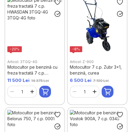
−20%
−8%
Articol: 3TGQ-4G
Articol: Z-900
Motocultor pe benzină cu
Motocultor 7 c.p. Zubr 3+1,
freza tractată 7 c.p.
benzină, curea
HWASDAN 3TGQ-4G
11 500 Lei
6 500 Lei
14 375 Lei
7 100 Lei