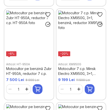
−6%
−20%
Articol: HT-950A
Articol: XM950G
Motocultor pe benzină Zubr
Motocultor 7 c.p. Minsk
HT-950A, reductor 7 c.p.
Electro XM950G, 3+1,
benzină, reductor
7 500 Lei
9 199 Lei
8 000 Lei
11 500 Lei