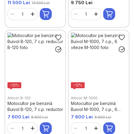
de viteze 3+1)
11 500 Lei
9 750 Lei
13 500 Lei
−12%
−12%
Articol: B-120
Articol: M-1000
Motocultor pe benzină
Motocultor pe benzină
Buivol B-120, 7 c.p. reductor
Buivol M-1000, 7 c.p., 6
viteze
7 600 Lei
7 600 Lei
8 600 Lei
8 600 Lei