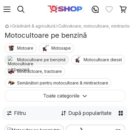
Grădinărit & agricultură
Cultivatoare, motocultoare, minitract
Motocultoare pe benzină
Motoare
Motosape
Motocultoare pe benzină
Motocultoare diesel
Minitractoare, tractoare
Semănători pentru motocultoare & minitractoare
Accesorii pentru motocultoare & tractoare
Toate categoriile
Piese
Filtru
După popularitate
Freze & pluguri pentru motocultor și tractor