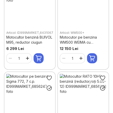
Articol: ID999MARKET_6431067
Articol: WM500+
Motocultor benzină BUIVOL
Motocutor pe benzina
M95, reductor ciugun
WM500 WEIMA cu
semănătoare și freză
6 299 Lei
12 150 Lei
(6.5HP)