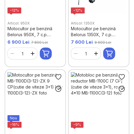
−12%
−12%
Articol: 950X
Articol: 1350X
Motocultor pe benzină
Motocultor pe benzină
Belorus 950X, 7 c.p.
Belorus 1350X, 7 c.p.
reductor
reductor
6 900 Lei
7 600 Lei
7 800 Lei
8 600 Lei
Nou
−16%
−9%