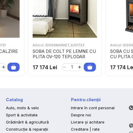
1731
Articol: ID999MARKET_6251723
Articol: ID9
CALZIRE
SOBA DE COLT PE LEMNE CU
SOBA CU 
PLITA OV-120 TEPLODAR
CU PLITA 
17 174 Lei
17 174 Le
Catalog
Pentru clienții
Auto, moto & velo
Intrare în cont personal
Sport & activitate
Despre noi
Grădinărit & agricultură
Livrare și achitare
Construcție & reparații
Creditare | rate