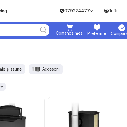
079224477
Ro
Ru
hing
Comanda mea
Preferințe
Compara
aie și saune
Accesorii
re