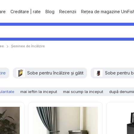
tare
Creditare | rate
Blog
Recenzii
Rețea de magazine UniFis
nee
Șeminee de încălzire
ire
Sobe pentru încălzire și gătit
Sobe pentru b
laritate
mai ieftin la inceput
mai scump la inceput
după denumi