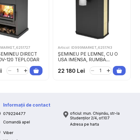
99MARKET_6251727
Articol: ID999MARKET_6251743
SEMINEU DIRECT
ȘEMINEU PE LEMNE, CU O
OV-120 TEPLODAR
USA IMENSA, RUMBA
TEPLODAR
i
22 180 Lei
Informații de contact
079224477
oficiul: mun. Chișinău, str-la
Studenților 2/4, of.107
Comandă apel
Adresa pe harta
Viber