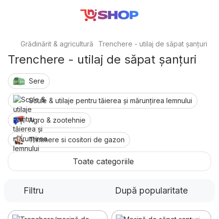
Grădinărit & agricultură
Trenchere - utilaj de săpat șanțuri
Trenchere - utilaj de săpat șanțuri
Sere
Scule & utilaje pentru tăierea și mărunțirea lemnului
Agro & zootehnie
Trimmere si cositori de gazon
Cultivatoare, motocultoare, minitractoare
Toate categoriile
Producerea alcoolului și conservelor
Freze de zăpadă
Filtru
După popularitate
Motoburghie și accesorii
Stropitori și atomizoare