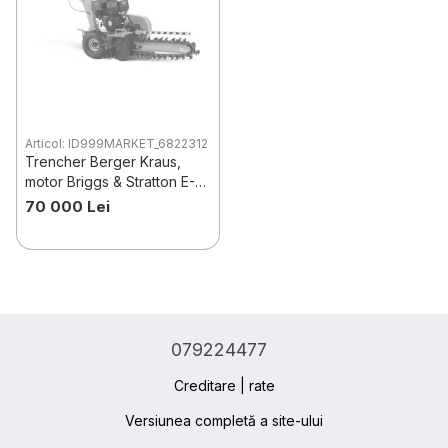
Articol: ID999MARKET_6822312
Trencher Berger Kraus,
motor Briggs & Stratton E-
start
70 000 Lei
079224477
Creditare | rate
Versiunea completă a site-ului