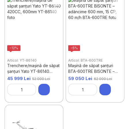
Suflante și aspiratoare pentru frunze
Inventar de grădină
Irigare prin picurare
Trenchere - utilaj de săpat șanțuri
Afumătoare Smoke
−12%
−5%
Semănători manuale cu precizie
Prese de ulei
Articol: YT-86140
Articol: BTA-600TRE
Trenchere/mașină de săpat
Mașină de săpat șanțuri
șanțuri Yato YT-86140
BTA-600TRE BISONTE –
420CC, 600mm
adâncime 600 mm, 15 CP,
45 999 Lei
59 050 Lei
52 000 Lei
62 000 Lei
60 m/h