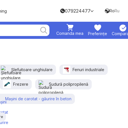
079224477
Ro
Ru
hing
Comanda mea
Preferințe
Compara
Șlefuitoare unghiulare
Fenuri industriale
Frezere
Sudură polipropilenă
Mașini de carotat - găurire în beton
re