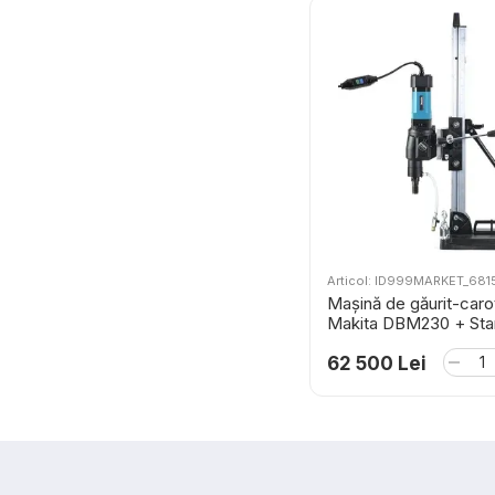
Articol: ID999MARKET_681
Mașină de găurit-caro
Makita DBM230 + Sta
găurire P-54190
62 500 Lei