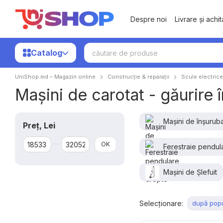
Mergi la conținutul principal
Despre noi
Livrare și achi
Catalog
UniShop.md – Magazin online
Construcție & reparații
Scule electrice
Mașini de carotat - găurire 
Mașini de înșurub
Preț, Lei
De la Preț, Lei
Până la Preț, Lei
OK
Ferestraie pendul
Mașini de Șlefuit
Selecționare:
după popu