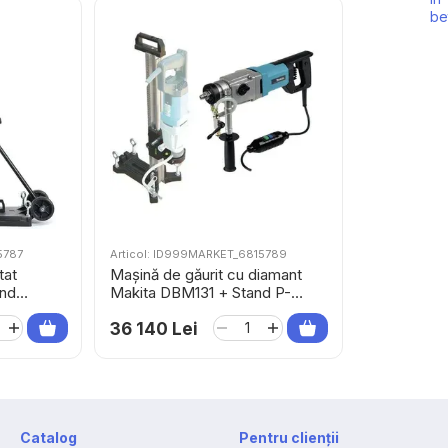
5787
Articol: ID999MARKET_6815789
tat
Mașină de găurit cu diamant
nd
Makita DBM131 + Stand P-
40082
36 140 Lei
Catalog
Pentru clienții