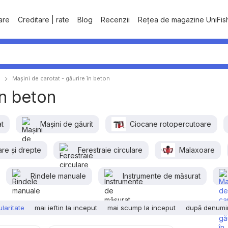
tare
Creditare | rate
Blog
Recenzii
Rețea de magazine UniFis
Mașini de carotat - găurire în beton
în beton
at
Mașini de găurit
Ciocane rotopercutoare
are și drepte
Ferestraie сirculare
Malaxoare
Rindele manuale
Instrumente de măsurat
laritate
mai ieftin la inceput
mai scump la inceput
după denumi