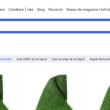
tare
Creditare | rate
Blog
Recenzii
Rețea de magazine UniFis
laritate
mai ieftin la inceput
mai scump la inceput
după denumi