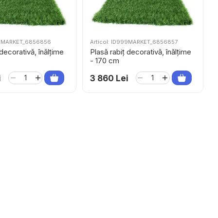
999MARKET_6856856
Articol: ID999MARKET_6856857
 decorativă, înălțime
Plasă rabiț decorativă, înălțime
- 170 cm
i
3 860 Lei