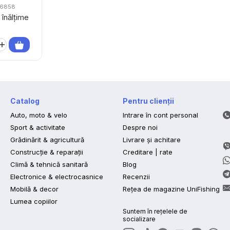
56858
 înălțime
Catalog
Pentru clienții
Auto, moto & velo
Intrare în cont personal
Sport & activitate
Despre noi
Grădinărit & agricultură
Livrare și achitare
Construcție & reparații
Creditare | rate
Climă & tehnică sanitară
Blog
Electronice & electrocasnice
Recenzii
Mobilă & decor
Rețea de magazine UniFishing
Lumea copiilor
Suntem în rețelele de
socializare