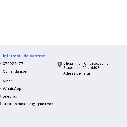
Informații de contact
079224477
oficiul: mun. Chișinău, str-la
Studenților 2/4, of.107
Comandă apel
Adresa pe harta
Viber
WhatsApp
telegram
unishop.moldova@gmail.com