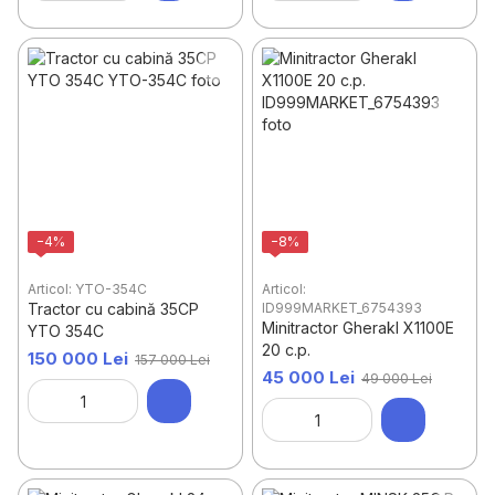
−4%
−8%
Articol: YTO-354C
Articol:
Tractor cu cabină 35CP
ID999MARKET_6754393
Minitractor Gherakl X1100E
YTO 354C
20 c.p.
150 000 Lei
157 000 Lei
45 000 Lei
49 000 Lei