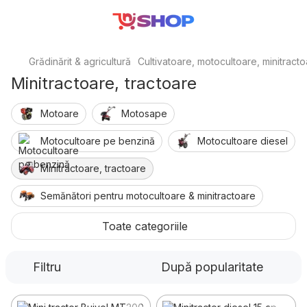
Grădinărit & agricultură
Cultivatoare, motocultoare, minitract
Minitractoare, tractoare
Motoare
Motosape
Motocultoare pe benzină
Motocultoare diesel
Minitractoare, tractoare
Semănători pentru motocultoare & minitractoare
Accesorii pentru motocultoare & tractoare
Toate categoriile
Piese
Filtru
După popularitate
Freze & pluguri pentru motocultor și tractor