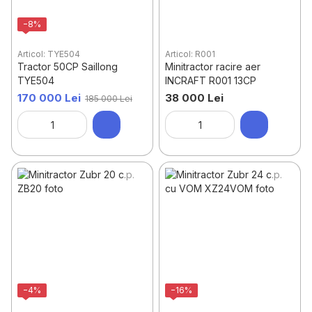
−8%
Articol: TYE504
Articol: R001
Tractor 50CP Saillong
Minitractor racire aer
TYE504
INCRAFT R001 13CP
170 000 Lei
38 000 Lei
185 000 Lei
−4%
−16%