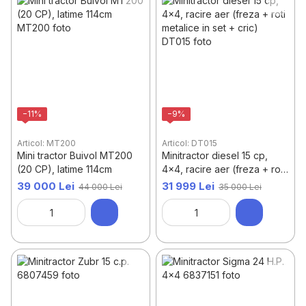
−11%
−9%
Articol: MT200
Articol: DT015
Mini tractor Buivol MT200
Minitractor diesel 15 cp,
(20 CP), latime 114cm
4x4, racire aer (freza + roti
metalice in set + cric)
39 000 Lei
31 999 Lei
44 000 Lei
35 000 Lei