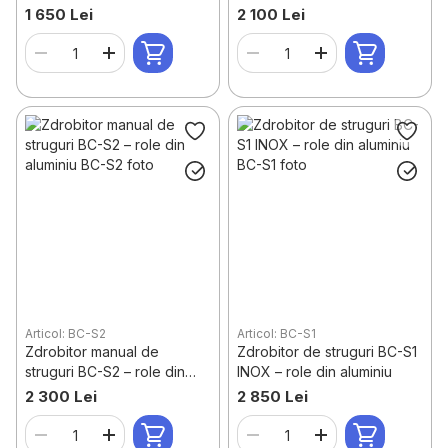
role din aluminiu
cm, role din aluminiu
1 650 Lei
2 100 Lei
Articol: BC-S2
Articol: BC-S1
Zdrobitor manual de
Zdrobitor de struguri BC-S1
struguri BC-S2 – role din
INOX – role din aluminiu
aluminiu
2 300 Lei
2 850 Lei