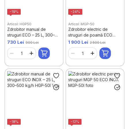
−19%
−24%
Articol: HGP50
Articol: MGP-50
Zdrobitor manual de
Zdrobitor electric de
struguri ECO – 25 L, 300–
struguri de poamă ECO
500 kg/h
MGP-50
730 Lei
1 900 Lei
900 Lei
2 500 Lei
−18%
−12%