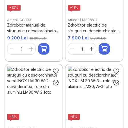
−10%
−11%
Articol: GC-D3
Articol: LM30/W-1
Zdrobitor manual de
Zdrobitor electric de
struguri cu desciorchinator
struguri cu desciorchinator
GC-D3 INOX – role din
LM 30 W-1 – vopsit, role din
9 200 Lei
7 900 Lei
10 200 Lei
8 900 Lei
aluminiu
aluminiu
−8%
−8%