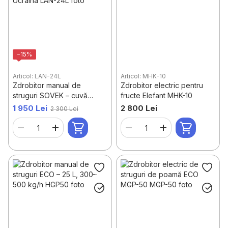
−15%
Articol: LAN-24L
Articol: MHK-10
Zdrobitor manual de
Zdrobitor electric pentru
struguri SOVEK – cuvă
fructe Elefant MHK-10
INOX, 180–600 kg/h,
1 950 Lei
2 800 Lei
2 300 Lei
Ucraina