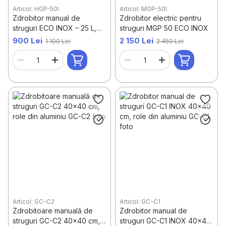
Articol: HGP-50I
Articol: MGP-50I
Zdrobitor manual de
Zdrobitor electric pentru
struguri ECO INOX – 25 L,
struguri MGP 50 ECO INOX
300–500 kg/h
900 Lei
2 150 Lei
1 100 Lei
2 450 Lei
Articol: GC-C2
Articol: GC-C1
Zdrobitoare manuală de
Zdrobitor manual de
struguri GC-C2 40×40 cm,
struguri GC-C1 INOX 40×40