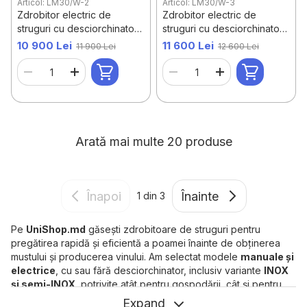
Articol: LM30/W-2
Articol: LM30/W-3
Zdrobitor electric de
Zdrobitor electric de
struguri cu desciorchinator
struguri cu desciorchinator
semi-INOX LM 30 W-2 –
INOX LM 30 W-3 – role din
10 900 Lei
11 600 Lei
11 900 Lei
12 600 Lei
cuvă din inox, role din
aluminiu
aluminiu
Arată mai multe 20 produse
Înapoi
Înainte
1
din 3
Pe
UniShop.md
găsești zdrobitoare de struguri pentru
pregătirea rapidă și eficientă a poamei înainte de obținerea
mustului și producerea vinului. Am selectat modele
manuale și
electrice
, cu sau fără desciorchinator, inclusiv variante
INOX
și semi-INOX
, potrivite atât pentru gospodării, cât și pentru
producători care procesează cantități mai mari de struguri.
Expand