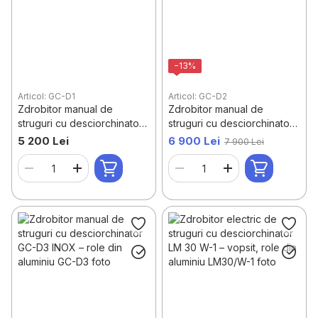
−13%
Articol: GC-D1
Articol: GC-D2
Zdrobitor manual de
Zdrobitor manual de
struguri cu desciorchinator
struguri cu desciorchinator
GC-D1 – role din aluminiu
GC-D2 – cuvă din inox, role
5 200 Lei
6 900 Lei
7 900 Lei
din aluminiu