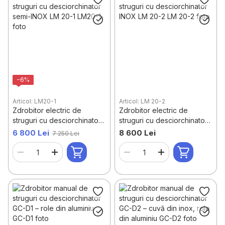
−6%
Articol: LM20-1
Articol: LM 20-2
Zdrobitor electric de
Zdrobitor electric de
struguri cu desciorchinator
struguri cu desciorchinator
semi-INOX LM 20-1
INOX LM 20-2
6 800 Lei
8 600 Lei
7 250 Lei