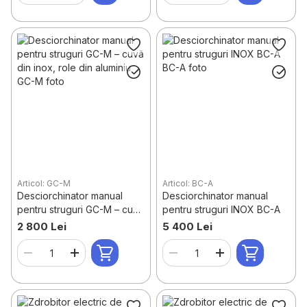
Articol: GC-M
Articol: BC-A
Desciorchinator manual
Desciorchinator manual
pentru struguri GC-M – cuvă
pentru struguri INOX BC-A
din inox, role din aluminiu
2 800 Lei
5 400 Lei