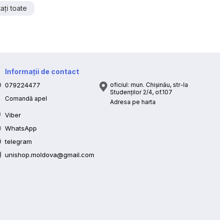
ați toate
Informații de contact
079224477
oficiul: mun. Chișinău, str-la
Studenților 2/4, of.107
Comandă apel
Adresa pe harta
Viber
WhatsApp
telegram
unishop.moldova@gmail.com