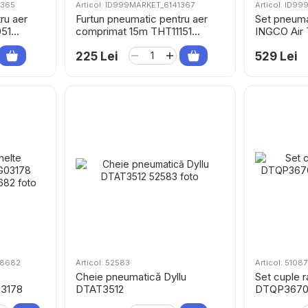
1365
Articol: ID999MARKET_6141367
Articol: ID9
ru aer
Furtun pneumatic pentru aer
Set pneum
51
comprimat 15m THT11151
INGCO Air 
TOTAL
AKT0051
225 Lei
529 Lei
08682
Articol: 52583
Articol: 51087
Cheie pneumatică Dyllu
Set cuple r
03178
DTAT3512
DTQP3670, 