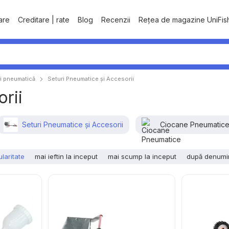
tare
Creditare | rate
Blog
Recenzii
Rețea de magazine UniFis
i pneumatică
Seturi Pneumatice și Accesorii
rii
Seturi Pneumatice și Accesorii
Ciocane Pneumatic
laritate
mai ieftin la inceput
mai scump la inceput
după denumi