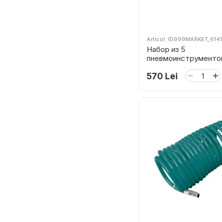
Articol: ID999MARKET_614
Набор из 5
пневмоинструменто
TATK051 TOTAL
570 Lei