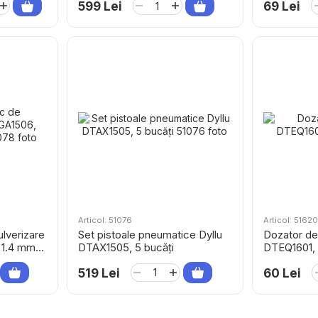
599 Lei
69 Lei
Articol: 51076
Articol: 51620
ulverizare
Set pistoale pneumatice Dyllu
Dozator de 
 1.4 mm,
DTAX1505, 5 bucăți
DTEQ1601,
519 Lei
60 Lei