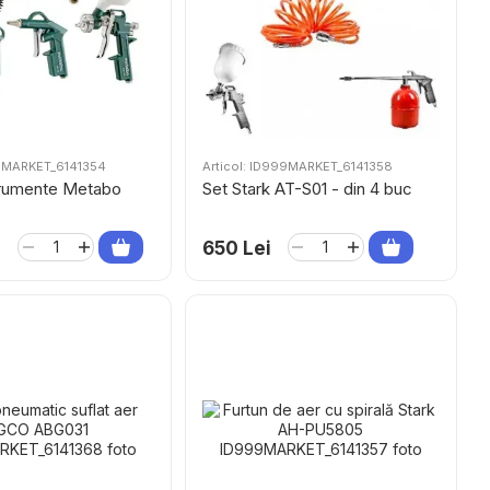
99MARKET_6141354
Articol: ID999MARKET_6141358
trumente Metabo
Set Stark AT-S01 - din 4 buc
i
650 Lei