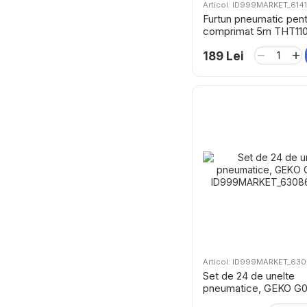
Articol: ID999MARKET_614
Furtun pneumatic pent
comprimat 5m THT110
TOTAL
189 Lei
Articol: ID999MARKET_63
Set de 24 de unelte
pneumatice, GEKO G