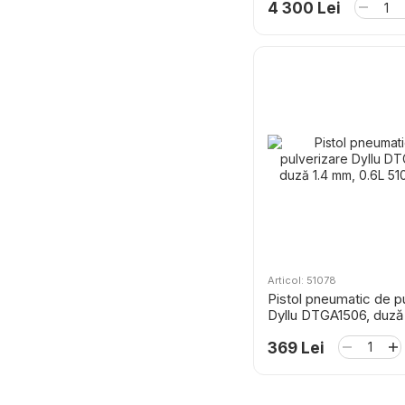
4 300 Lei
Articol: 51078
Pistol pneumatic de p
Dyllu DTGA1506, duză
0.6L
369 Lei