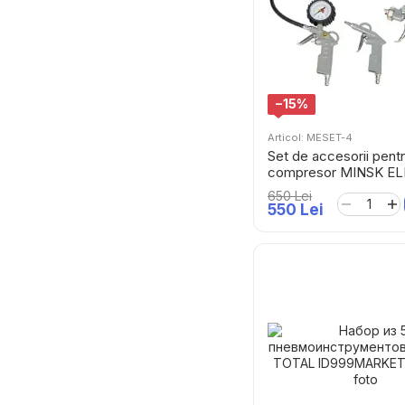
−15%
Articol: MESET-4
Set de accesorii pent
compresor MINSK E
MESET-4
650 Lei
550 Lei