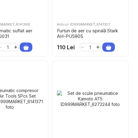
99MARKET_6141368
Articol: ID999MARKET_6141357
matic suflat aer
Furtun de aer cu spirală Stark
G031
AH-PU5805
110 Lei