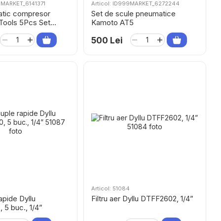
99MARKET_6141371
Articol: ID999MARKET_6272244
atic compresor
Set de scule pneumatice
Tools 5Pcs Set
Kamoto AT5
500 Lei
Articol: 51084
apide Dyllu
Filtru aer Dyllu DTFF2602, 1/4”
5 buc., 1/4”