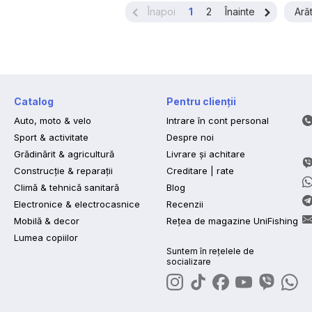
Înapoi
1
2
Înainte
Arăt
Catalog
Pentru clienții
Auto, moto & velo
Intrare în cont personal
Sport & activitate
Despre noi
Grădinărit & agricultură
Livrare și achitare
Construcție & reparații
Creditare | rate
Climă & tehnică sanitară
Blog
Electronice & electrocasnice
Recenzii
Mobilă & decor
Rețea de magazine UniFishing
Lumea copiilor
Suntem în rețelele de
socializare