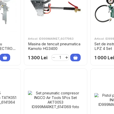
Articol: ID999MARKET_6077983
Articol: ID9
ru
Masina de tencuit pneumatica
Set de ins
LECTRO
Kamoto HG3400
LPZ 4 Set
1 300 Lei
1 000 Le