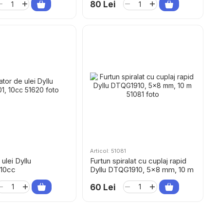
80 Lei
Articol: 51081
ulei Dyllu
Furtun spiralat cu cuplaj rapid
 10cc
Dyllu DTQG1910, 5×8 mm, 10 m
60 Lei