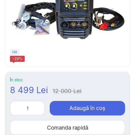
Hit
−29%
În stoc
8 499 Lei
12 000 Lei
Adaugă în coș
Comanda rapidă