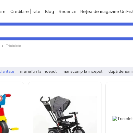
tare
Creditare | rate
Blog
Recenzii
Rețea de magazine UniFis
Triciclete
laritate
mai ieftin la inceput
mai scump la inceput
după denumi