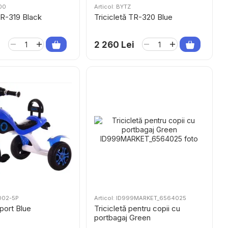
500
Articol: BYTZ
TR-319 Black
Tricicletă TR-320 Blue
i
2 260 Lei
0002-5P
Articol: ID999MARKET_6564025
Sport Blue
Tricicletă pentru copii cu
portbagaj Green