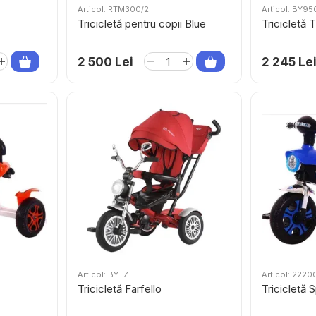
Articol: RTM300/2
Articol: BY9
Tricicletă pentru copii Blue
Tricicletă 
2 500 Lei
2 245 Le
Articol: BYTZ
Articol: 222
Tricicletă Farfello
Tricicletă 