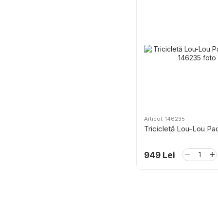
Articol: 146235
Tricicletă Lou-Lou Pa
949 Lei