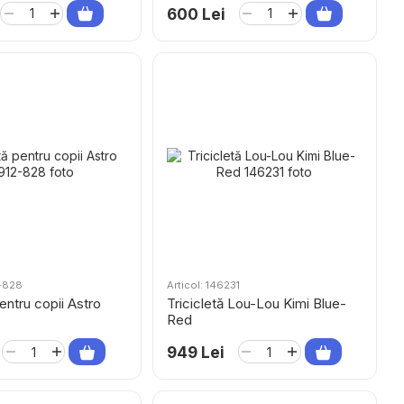
600 Lei
2-828
Articol: 146231
pentru copii Astro
Tricicletă Lou-Lou Kimi Blue-
Red
949 Lei