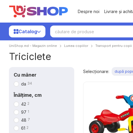
Mergi la conținutul principal
Despre noi
Livrare și achi
Catalog
UniShop.md – Magazin online
Lumea copiilor
Transport pentru copii
Triciclete
Selecționare:
după popu
Cu mâner
34
da
Înălțime, cm
2
42
1
97
7
48
2
61