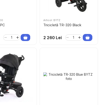
100
Articol: BYTZ
RPC
Tricicletă TR-320 Black
2 260 Lei