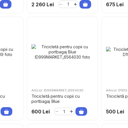
2 260 Lei
675 Lei
Articol: ID999MARKET_6564030
Articol: D191
 cu
Tricicletă pentru copii cu
Tricicletă 
portbagaj Blue
600 Lei
500 Lei