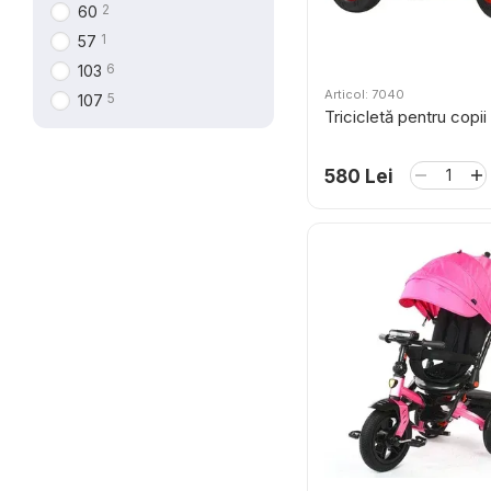
2
60
1
57
6
103
Articol: 7040
5
107
Tricicletă pentru copii
580 Lei