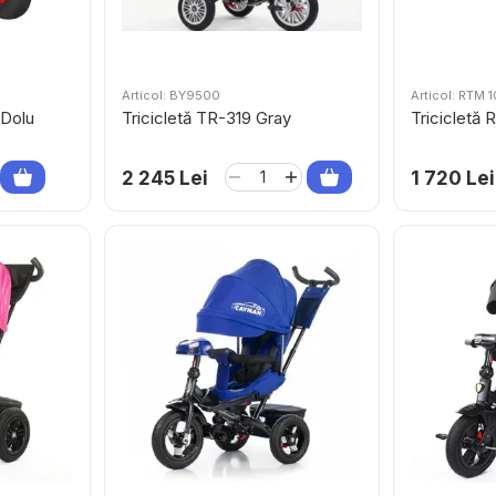
Articol: BY9500
Articol: RTM 
 Dolu
Tricicletă TR-319 Gray
Tricicletă 
2 245 Lei
1 720 Lei