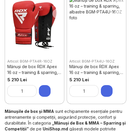
Articol: BGM-PTA4R-16OZ
Articol: BGM-PTA4U-16OZ
Mănuși de box RDX Apex
Mănuși de box RDX Apex
16 oz – training & sparring,
16 oz – training & sparring,
roșii
albastre
5 210 Lei
5 210 Lei
Mănușile de box și MMA
sunt echipamente esențiale pentru
antrenamente și competiții, asigurând protecție, confort și
durabilitate. În categoria
„Mănuși de Box & MMA – Sparring și
Competiții”
de pe
UniShop.md
găsești modele potrivite