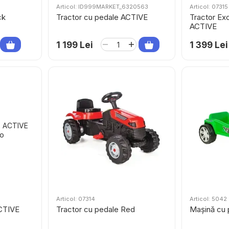
Articol: ID999MARKET_6320563
Articol: 07315
ck
Tractor cu pedale ACTIVE
Tractor Ex
ACTIVE
1 199 Lei
1 399 Lei
Articol: 07314
Articol: 5042
CTIVE
Tractor cu pedale Red
Mașină cu 