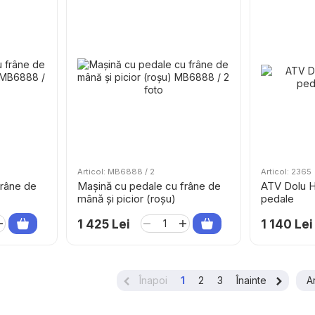
Articol: MB6888 / 2
Articol: 2365
frâne de
Mașină cu pedale cu frâne de
ATV Dolu 
mână și picior (roșu)
pedale
1 425 Lei
1 140 Lei
Înapoi
1
2
3
Înainte
A