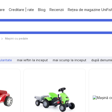
tare
Creditare | rate
Blog
Recenzii
Rețea de magazine UniFis
Mașini cu pedale
laritate
mai ieftin la inceput
mai scump la inceput
după denumi