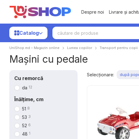
Mergi la conținutul principal
Despre noi
Livrare și achi
Catalog
UniShop.md – Magazin online
Lumea copiilor
Transport pentru copii
Mașini cu pedale
Selecționare:
după popu
Cu remorcă
12
da
Înălțime, cm
8
51
3
53
6
52
1
48