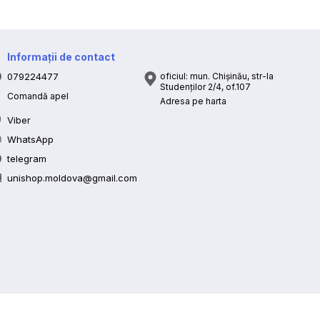
Informații de contact
079224477
oficiul: mun. Chișinău, str-la
Studenților 2/4, of.107
Comandă apel
Adresa pe harta
Viber
WhatsApp
telegram
unishop.moldova@gmail.com