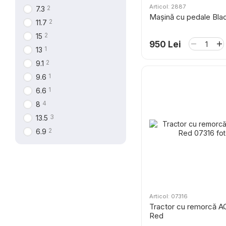
Articol: 2887
2
7.3
Mașină cu pedale Bla
2
11.7
2
15
950 Lei
1
13
2
9.1
1
9.6
1
6.6
4
8
3
13.5
2
6.9
Articol: 07316
Tractor cu remorcă A
Red