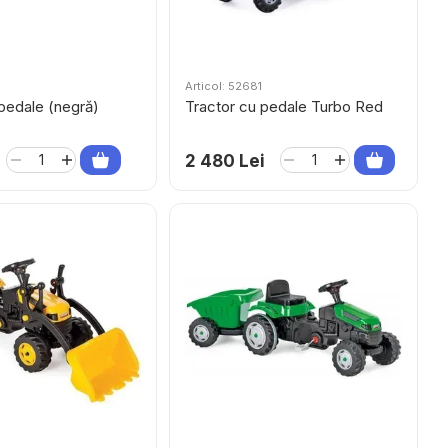
Articol: 52681
pedale (negră)
Tractor cu pedale Turbo Red
2 480 Lei