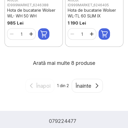
Articol:
Articol:
ID999MARKET_6246388
ID999MARKET_6246405
Hota de bucatarie Wolser
Hota de bucatarie Wolser
WL- WH 50 WH
WL-TL 60 SLIM IX
985 Lei
1 190 Lei
Arată mai multe 8 produse
Înapoi
Înainte
1
din 2
079224477