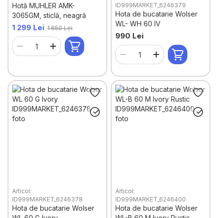
Hotă MUHLER AMK-
ID999MARKET_6246379
Hota de bucatarie Wolser
3065GM, sticlă, neagră
WL- WH 60 IV
1 299 Lei
1 650 Lei
990 Lei
Articol:
Articol:
ID999MARKET_6246378
ID999MARKET_6246400
Hota de bucatarie Wolser
Hota de bucatarie Wolser
WL 60 G Ivory
WL-B 60 M Ivory Rustic