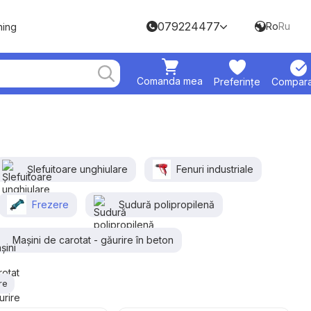
079224477
Ro
Ru
hing
Comanda mea
Preferințe
Compara
Șlefuitoare unghiulare
Fenuri industriale
Frezere
Sudură polipropilenă
Mașini de carotat - găurire în beton
re