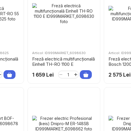
98625
Articol: ID999MARKET_6098630
Articol: ID
uncțională
Freză electrică multifuncțională
Freză elect
Einhell TH-RO 1100 E
Bosch 120
1 659 Lei
2 575 Lei