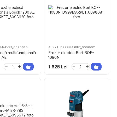
999MARKET_6098620
Articol: ID999MARKET_6098681
rică multifuncțională
Frezer electric Bort BOF-
0 AE
1080N
1 625 Lei