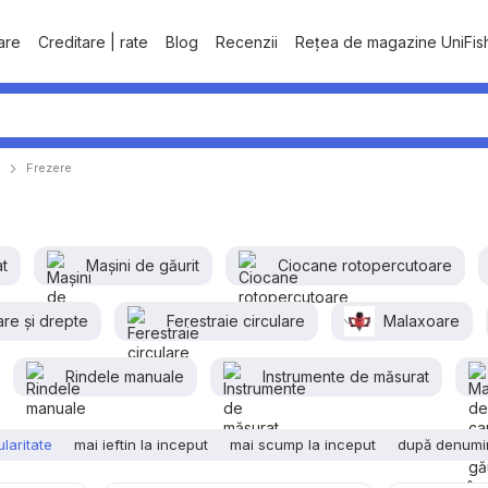
tare
Creditare | rate
Blog
Recenzii
Rețea de magazine UniFis
Frezere
at
Mașini de găurit
Ciocane rotopercutoare
are și drepte
Ferestraie сirculare
Malaxoare
Rindele manuale
Instrumente de măsurat
laritate
mai ieftin la inceput
mai scump la inceput
după denumi