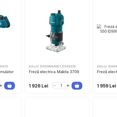
98605
Articol: ID999MARKET_6098616
Articol: ID
umulator
Freză electrica Makita 3709
Freză elec
1 926 Lei
1 959 Lei