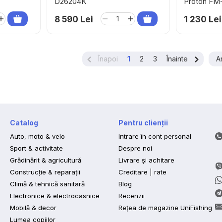
D26204K
Proton FM
8 590 Lei
1 230 Lei
Înapoi
1
2
3
Înainte
A
Catalog
Pentru clienții
Auto, moto & velo
Intrare în cont personal
Sport & activitate
Despre noi
Grădinărit & agricultură
Livrare și achitare
Construcție & reparații
Creditare | rate
Climă & tehnică sanitară
Blog
Electronice & electrocasnice
Recenzii
Mobilă & decor
Rețea de magazine UniFishing
Lumea copiilor