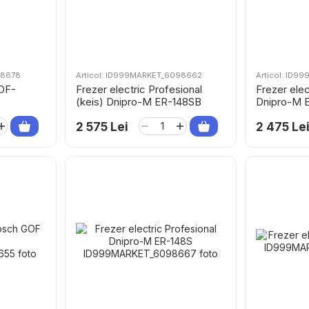
98678
Articol: ID999MARKET_6098662
Articol: ID
BOF-
Frezer electric Profesional
Frezer ele
(keis) Dnipro-M ER-148SB
Dnipro-M 
2 575 Lei
2 475 Le