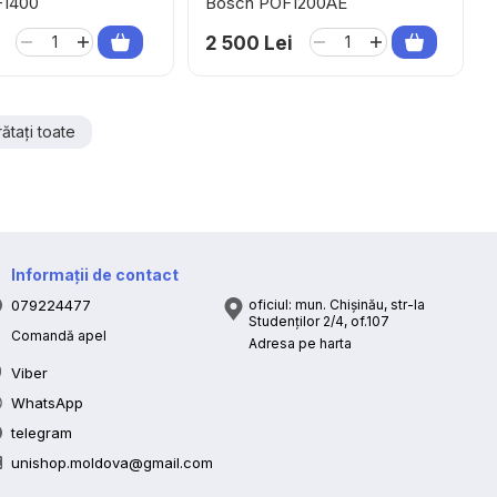
-1400
Bosch POF1200AE
2 500 Lei
rătați toate
Informații de contact
079224477
oficiul: mun. Chișinău, str-la
Studenților 2/4, of.107
Comandă apel
Adresa pe harta
Viber
WhatsApp
telegram
unishop.moldova@gmail.com