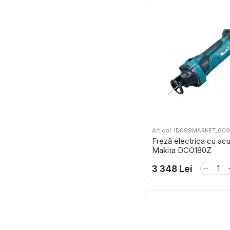
Articol: ID999MARKET_60
Freză electrica cu ac
Makita DCO180Z
3 348 Lei