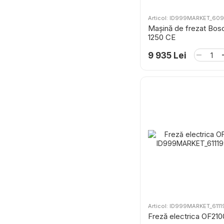
Articol: ID999MARKET_60
Mașină de frezat Bo
1250 CE
9 935 Lei
Articol: ID999MARKET_611
Freză electrica OF210