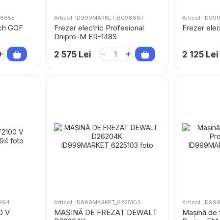
98655
Articol: ID999MARKET_6098667
Articol: ID
sch GOF
Frezer electric Profesional
Frezer ele
Dnipro-M ER-148S
2 575 Lei
2 125 Lei
1994
Articol: ID999MARKET_6225103
Articol: ID9
0 V
MAȘINĂ DE FREZAT DEWALT
Mașină de f