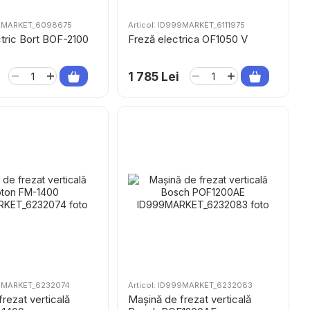
999MARKET_6098675
Articol: ID999MARKET_6111975
ctric Bort BOF-2100
Freză electrica OF1050 V
1 785 Lei
99MARKET_6232074
Articol: ID999MARKET_6232083
rezat verticală
Mașină de frezat verticală