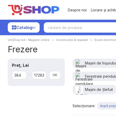
Mergi la conținutul principal
Despre noi
Livrare și achi
Catalog
UniShop.md – Magazin online
Construcție & reparații
Scule electrice
Frezere
Mașini de înșurub
Preț, Lei
De la Preț, Lei
Până la Preț, Lei
OK
Ferestraie pendul
Mașini de Șlefuit
Selecționare:
după popu