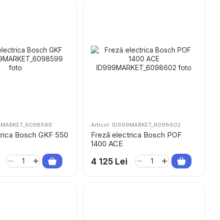
999MARKET_6098599
Articol: ID999MARKET_6098602
trica Bosch GKF 550
Freză electrica Bosch POF
1400 ACE
4 125 Lei