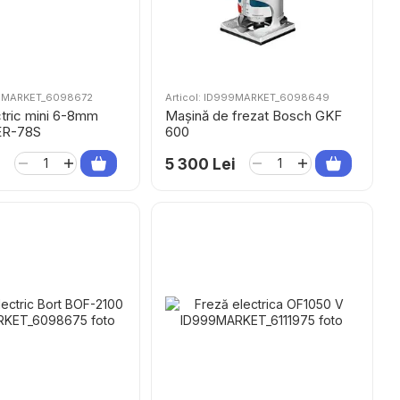
999MARKET_6098672
Articol: ID999MARKET_6098649
ctric mini 6-8mm
Mașină de frezat Bosch GKF
ER-78S
600
i
5 300 Lei