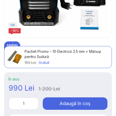
Hit
−18%
cadou
Pachet Promo – 10 Electrozi 2.5 mm + Mănuși
pentru Sudură
150 Lei
Gratuit
În stoc
990 Lei
1 200 Lei
Adaugă în coș