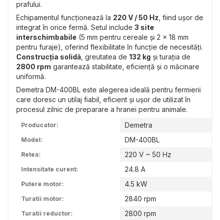
prafului.
Echipamentul funcționează la
220 V / 50 Hz
, fiind ușor de
integrat în orice fermă. Setul include
3 site
interschimbabile
(5 mm pentru cereale și 2 x 18 mm
pentru furaje), oferind flexibilitate în funcție de necesități.
Construcția solidă
, greutatea de
132 kg
și turația de
2800 rpm
garantează stabilitate, eficiență și o măcinare
uniformă.
Demetra DM-400BL este alegerea ideală pentru fermierii
care doresc un utilaj fiabil, eficient și ușor de utilizat în
procesul zilnic de preparare a hranei pentru animale.
Demetra
Producator:
DM-400BL
Model:
220 V ~ 50 Hz
Retea:
24.8 A
Intensitate curent:
4.5 kW
Putere motor:
2840 rpm
Turatii motor:
2800 rpm
Turatii reductor: