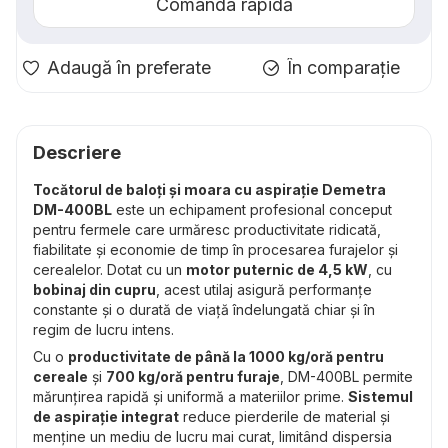
Comanda rapidă
Adaugă în preferate
În comparație
Descriere
Tocătorul de baloți și moara cu aspirație Demetra
DM-400BL
este un echipament profesional conceput
pentru fermele care urmăresc productivitate ridicată,
fiabilitate și economie de timp în procesarea furajelor și
cerealelor. Dotat cu un
motor puternic de 4,5 kW
, cu
bobinaj din cupru
, acest utilaj asigură performanțe
constante și o durată de viață îndelungată chiar și în
regim de lucru intens.
Cu o
productivitate de până la 1000 kg/oră pentru
cereale
și
700 kg/oră pentru furaje
, DM-400BL permite
mărunțirea rapidă și uniformă a materiilor prime.
Sistemul
de aspirație integrat
reduce pierderile de material și
menține un mediu de lucru mai curat, limitând dispersia