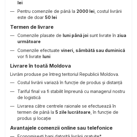
lei
Pentru comenzile de până la
2000 lei
, costul livrării
este de doar
50 lei
Termen de livrare
Comenzile plasate de
luni până joi
sunt livrate în
ziua
următoare
Comenzile efectuate
vineri, sâmbătă sau duminică
vor fi livrate
luni
Livrare în toată Moldova
Livrăm produse pe întreg teritoriul Republicii Moldova.
Costul livrării variază în funcție de produs și distanță
Tariful final va fi stabilit împreună cu managerul nostru
de logistică
Livrarea către centrele raionale se efectuează în
termen de până la
5 zile lucrătoare
, în funcție de
produs și locație
Avantajele comenzii online sau telefonice
Economisești bani datorită livrării gratuite*