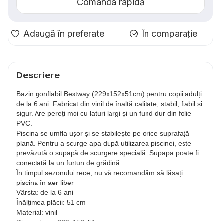
Comanda rapidă
Adaugă în preferate
În comparație
Descriere
Bazin gonflabil Bestway (229х152х51cm) pentru copii adulți
de la 6 ani. Fabricat din vinil de înaltă calitate, stabil, fiabil și
sigur. Are pereți moi cu laturi largi și un fund dur din folie
PVC.
Piscina se umfla ușor și se stabilește pe orice suprafață
plană. Pentru a scurge apa după utilizarea piscinei, este
prevăzută o supapă de scurgere specială. Supapa poate fi
conectată la un furtun de grădină.
În timpul sezonului rece, nu vă recomandăm să lăsați
piscina în aer liber.
Vârsta: de la 6 ani
Înălțimea plăcii: 51 cm
Material: vinil