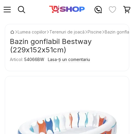
Lumea copiilor
Terenuri de joacă
Piscine
Bazin gonflabi
Bazin gonflabil Bestway
(229х152х51cm)
Articol:
54066BW
Lasa-ți un comentariu