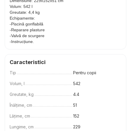
Dimensiune: 229x152x51 cm
Volum: 542 l
Greutate: 4,4 kg
Echipamente:
-Piscină gonflabilă
-Reparare plasture
-Valvă de scurgere
-Instrucțiune.
Caracteristici
Tip
Pentru copii
Volum, l
542
Greutate, kg
4.4
Înălțime, cm
51
Lățime, cm
152
Lungime, cm
229