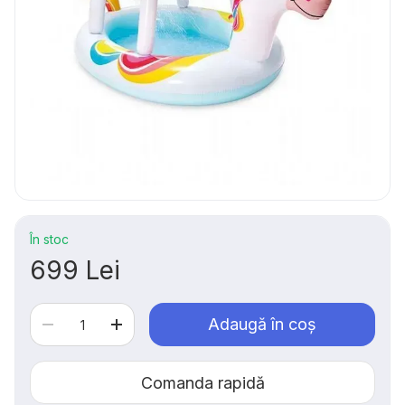
În stoc
699 Lei
Adaugă în coș
Comanda rapidă