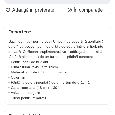
Adaugă în preferate
În comparație
Descriere
Bazin gonflabil pentru copii Unicorn cu copertină gonflabilă
care îl va acoperi pe micuțul tău de soare într-o zi fierbinte
de vară. O răcoare suplimentară va fi adăugată de o mică
fântână alimentată de un furtun de grădină conectat.
• Pentru copii de la 2 ani
• Dimensiune 254x132x109cm
• Material: vinil de 0,30 mm grosime
• Culori vii
• Fântâna este alimentată de un furtun de grădină
• Capacitate apa (18 cm): 130 l
• Valva de scurgere
• Trusă pentru reparații.