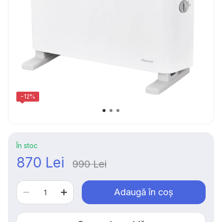
−12%
În stoc
870 Lei
990 Lei
Adaugă în coș