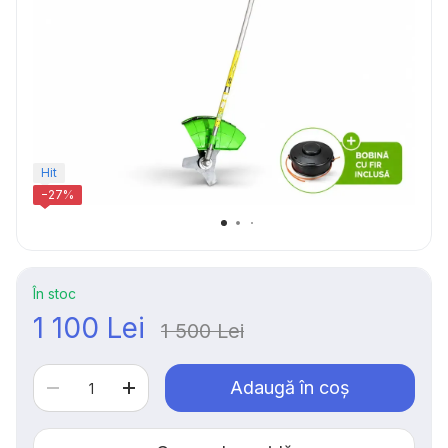
Hit
−27%
În stoc
1 100 Lei
1 500 Lei
Adaugă în coș