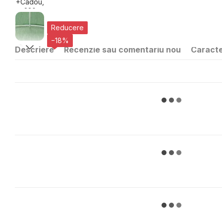
Reducere
−18%
Descriere
Recenzie sau comentariu nou
Caracte