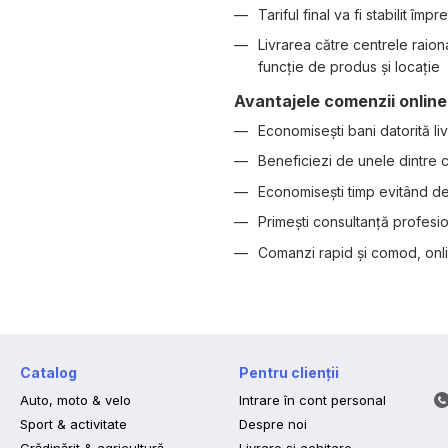
Tariful final va fi stabilit î
Livrarea către centrele raio
funcție de produs și locație
Avantajele comenzii online
Economisești bani datorită livr
Beneficiezi de unele dintre c
Economisești timp evitând de
Primești consultanță profesio
Comanzi rapid și comod, onli
Catalog
Pentru clienții
Auto, moto & velo
Intrare în cont personal
Sport & activitate
Despre noi