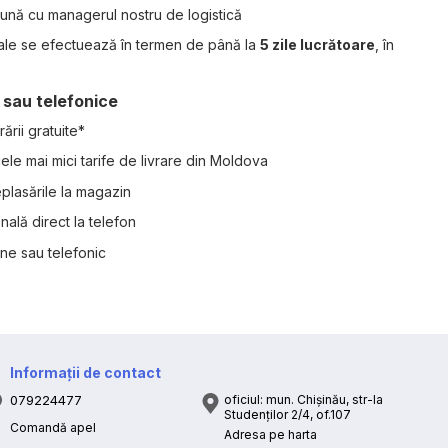
mpreună cu managerul nostru de logistică
nale se efectuează în termen de până la
5 zile lucrătoare
, în
 sau telefonice
ării gratuite*
ele mai mici tarife de livrare din Moldova
plasările la magazin
nală direct la telefon
ne sau telefonic
Informații de contact
079224477
oficiul: mun. Chișinău, str-la
Studenților 2/4, of.107
Comandă apel
Adresa pe harta