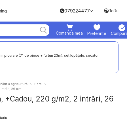
079224477
Ro
Ru
hing
Comanda mea
Preferințe
Compara
rin picurare (71 de piese + furtun 23m); set lopățele; secator
nărit & agricultură
Sere
intrări, 26 mm
 +Cadou, 220 g/m2, 2 intrări, 26
tariu