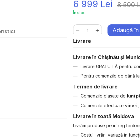
6 999 Lei
8 500 L
În stoc
Adaugă în
ristici
Livrare
Livrare în Chișinău și Munic
Livrare GRATUITĂ pentru co
Pentru comenzile de până l
Termen de livrare
Comenzile plasate de
luni p
Comenzile efectuate
vineri
Livrare în toată Moldova
Livrăm produse pe întreg teritori
Costul livrării variază în func