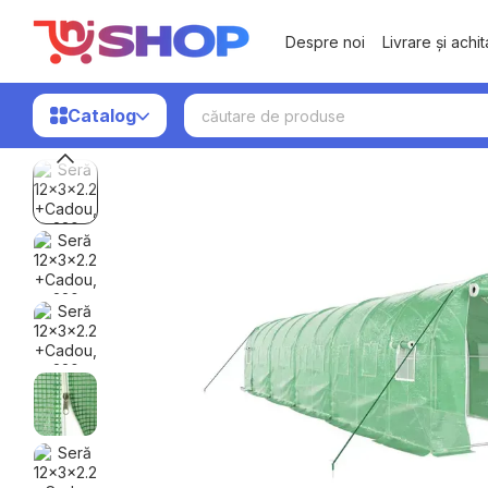
Mergi la conținutul principal
Despre noi
Livrare și achi
Catalog