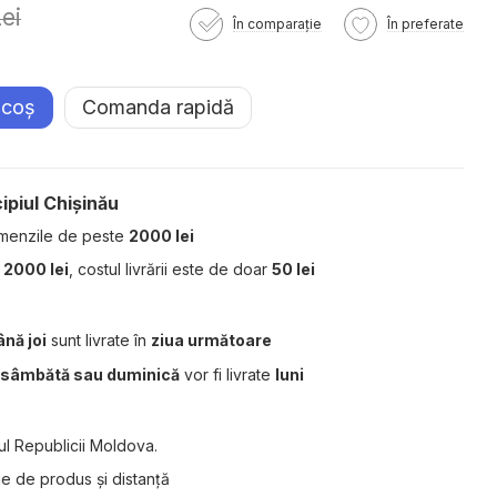
ei
În comparație
În preferate
 coș
Comanda rapidă
ipiul Chișinău
menzile de peste
2000 lei
a
2000 lei
, costul livrării este de doar
50 lei
ână joi
sunt livrate în
ziua următoare
, sâmbătă sau duminică
vor fi livrate
luni
ul Republicii Moldova.
ție de produs și distanță