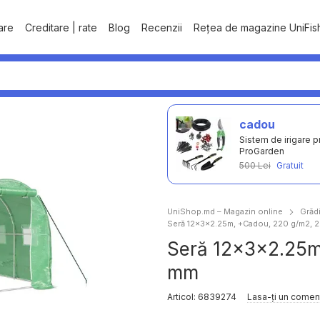
tare
Creditare | rate
Blog
Recenzii
Rețea de magazine UniFis
cadou
Sistem de irigare p
ProGarden
500 Lei
Gratuit
UniShop.md – Magazin online
Grădi
Seră 12x3x2.25m, +Cadou, 220 g/m2, 2 
Seră 12x3x2.25m,
mm
Articol: 6839274
Lasa-ți un comen