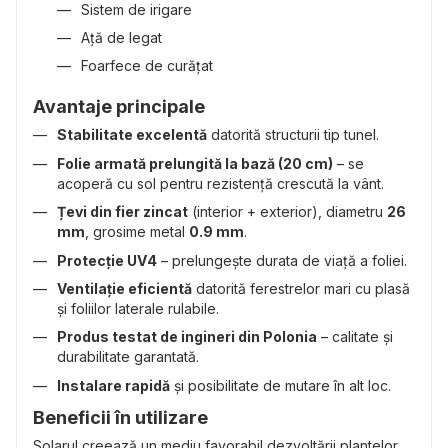
Sistem de irigare
Ață de legat
Foarfece de curățat
Avantaje principale
Stabilitate excelentă
datorită structurii tip tunel.
Folie armată prelungită la bază (20 cm)
– se
acoperă cu sol pentru rezistență crescută la vânt.
Țevi din fier zincat
(interior + exterior), diametru
26
mm
, grosime metal
0.9 mm
.
Protecție UV4
– prelungește durata de viață a foliei.
Ventilație eficientă
datorită ferestrelor mari cu plasă
și foliilor laterale rulabile.
Produs testat de ingineri din Polonia
– calitate și
durabilitate garantată.
Instalare rapidă
și posibilitate de mutare în alt loc.
Beneficii în utilizare
Solarul creează un mediu favorabil dezvoltării plantelor