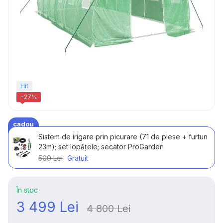
Hit
−27%
cadou
Sistem de irigare prin picurare (71 de piese + furtun
23m); set lopățele; secator ProGarden
500 Lei
Gratuit
În stoc
3 499 Lei
4 800 Lei