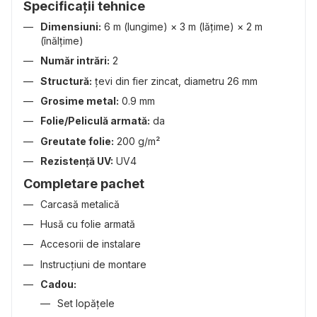
Specificații tehnice
Dimensiuni:
6 m (lungime) × 3 m (lățime) × 2 m
(înălțime)
Număr intrări:
2
Structură:
țevi din fier zincat, diametru 26 mm
Grosime metal:
0.9 mm
Folie/Peliculă armată:
da
Greutate folie:
200 g/m²
Rezistență UV:
UV4
Completare pachet
Carcasă metalică
Husă cu folie armată
Accesorii de instalare
Instrucțiuni de montare
Cadou:
Set lopățele