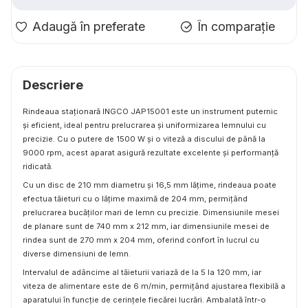
Adaugă în preferate
În comparație
Descriere
Rindeaua staționară INGCO JAP15001 este un instrument puternic
și eficient, ideal pentru prelucrarea și uniformizarea lemnului cu
precizie. Cu o putere de 1500 W și o viteză a discului de până la
9000 rpm, acest aparat asigură rezultate excelente și performanță
ridicată.
Cu un disc de 210 mm diametru și 16,5 mm lățime, rindeaua poate
efectua tăieturi cu o lățime maximă de 204 mm, permițând
prelucrarea bucăților mari de lemn cu precizie. Dimensiunile mesei
de planare sunt de 740 mm x 212 mm, iar dimensiunile mesei de
rindea sunt de 270 mm x 204 mm, oferind confort în lucrul cu
diverse dimensiuni de lemn.
Intervalul de adâncime al tăieturii variază de la 5 la 120 mm, iar
viteza de alimentare este de 6 m/min, permițând ajustarea flexibilă a
aparatului în funcție de cerințele fiecărei lucrări. Ambalată într-o