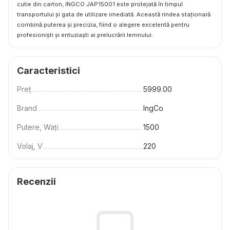
cutie din carton, INGCO JAP15001 este protejată în timpul
transportului și gata de utilizare imediată. Această rindea staționară
combină puterea și precizia, fiind o alegere excelentă pentru
profesioniști și entuziaști ai prelucrării lemnului.
Caracteristici
Preț
5999.00
Brand
IngCo
Putere, Wați
1500
Volaj, V
220
Recenzii