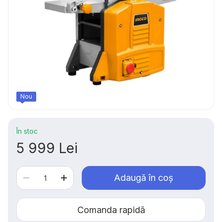
Nou
În stoc
5 999 Lei
Adaugă în coș
Comanda rapidă