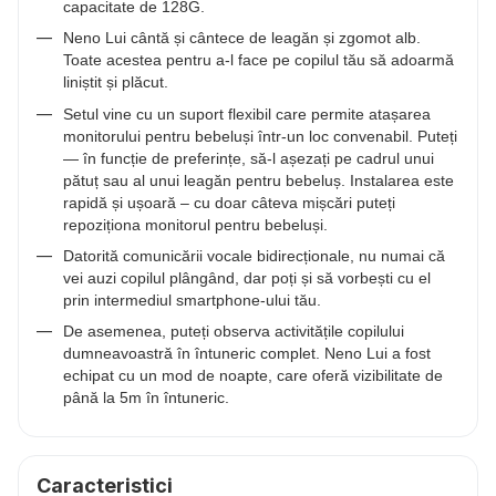
capacitate de 128G.
Neno Lui cântă și cântece de leagăn și zgomot alb.
Toate acestea pentru a-l face pe copilul tău să adoarmă
liniștit și plăcut.
Setul vine cu un suport flexibil care permite atașarea
monitorului pentru bebeluși într-un loc convenabil. Puteți
— în funcție de preferințe, să-l așezați pe cadrul unui
pătuț sau al unui leagăn pentru bebeluș. Instalarea este
rapidă și ușoară – cu doar câteva mișcări puteți
repoziționa monitorul pentru bebeluși.
Datorită comunicării vocale bidirecționale, nu numai că
vei auzi copilul plângând, dar poți și să vorbești cu el
prin intermediul smartphone-ului tău.
De asemenea, puteți observa activitățile copilului
dumneavoastră în întuneric complet. Neno Lui a fost
echipat cu un mod de noapte, care oferă vizibilitate de
până la 5m în întuneric.
Caracteristici