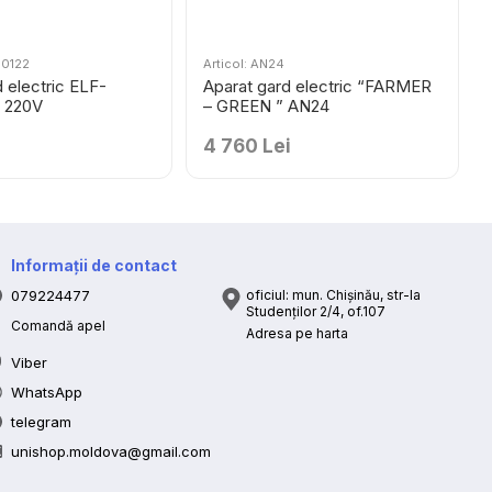
M0122
Articol: AN24
 electric ELF-
Aparat gard electric “FARMER
J 220V
– GREEN ” AN24
i
4 760 Lei
Informații de contact
079224477
oficiul: mun. Chișinău, str-la
Studenților 2/4, of.107
Comandă apel
Adresa pe harta
Viber
WhatsApp
telegram
unishop.moldova@gmail.com