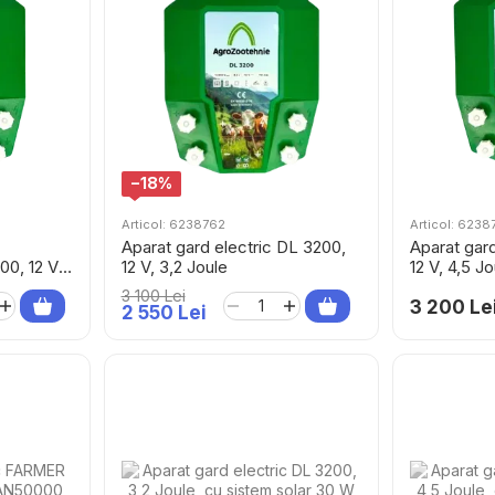
−18%
Articol: 6238762
Articol: 6238
Aparat gard electric DL 3200,
Aparat gar
0, 12 V,
12 V, 3,2 Joule
12 V, 4,5 Jo
3 100 Lei
3 200 Le
2 550 Lei