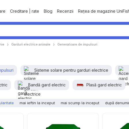
tare
Creditare | rate
Blog
Recenzii
Rețea de magazine UniFis
nie
Garduri electrice animale
Generatoare de impulsuri
pulsuri
Sisteme solare pentru garduri electrice
tric
Bandă gard electric
Plasă gard electric
laritate
mai ieftin la inceput
mai scump la inceput
după denumi