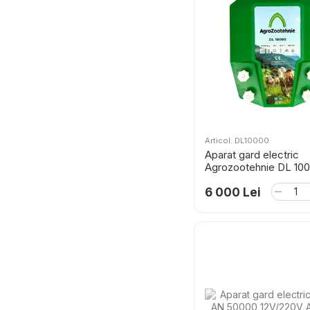
Articol: DL10000
Aparat gard electric
Agrozootehnie DL 1000
10 Joule
6 000 Lei