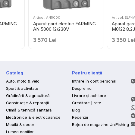
Articol: AN5000
Articol: ELF-
 FARMING
Aparat gard electric FARMING
Aparat gard
AN 5000 12/230V
M0122 8.2
3 570 Lei
3 350 Le
Catalog
Pentru clienții
Auto, moto & velo
Intrare în cont personal
Sport & activitate
Despre noi
Grădinărit & agricultură
Livrare și achitare
Construcție & reparații
Creditare | rate
Climă & tehnică sanitară
Blog
Electronice & electrocasnice
Recenzii
Mobilă & decor
Rețea de magazine UniFishing
Lumea copiilor