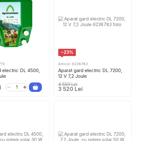
−23%
773
Articol: 6238783
d electric DL 4500,
Aparat gard electric DL 7200,
ule
12 V 7,2 Joule
4 550 Lei
i
3 520 Lei