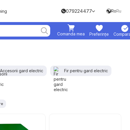
079224477
Ro
Ru
hing
Comanda mea
Preferințe
Compara
Accesorii gard electric
Fir pentru gard electric
re