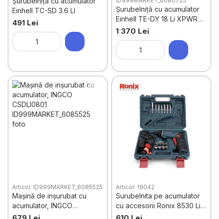
Șurubelniță cu acumulator
ID999MARKET_6080725
Șurubelniță cu acumulator
Einhell TC-SD 3.6 LI
Einhell TE-DY 18 Li XPWR
491 Lei
SOLO
1 370 Lei
Articol: ID999MARKET_6085525
Articol: 19042
Mașină de inșurubat cu
Surubelnita pe acumulator
acumulator, INGCO
cu accesorii Ronix 8530 Li-
CSDLI0801
Ion 3,6 В с BMC
679 Lei
610 Lei