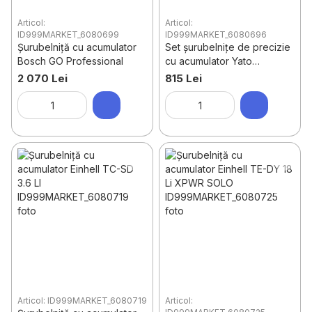
Articol:
Articol:
ID999MARKET_6080699
ID999MARKET_6080696
Șurubelniță cu acumulator
Set șurubelnițe de precizie
Bosch GO Professional
cu acumulator Yato
YT27930
2 070 Lei
815 Lei
Articol: ID999MARKET_6080719
Articol: