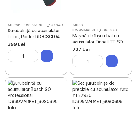
Articol: ID999MARKET_6078491
Articol:
Șurubelniță cu acumulator
ID999MARKET_6080620
Mașină de înșurubat cu
Li-Ion, Raider RD-CSCL04
acumulator Einhell TE-SD
399 Lei
3.6/1 Li
727 Lei