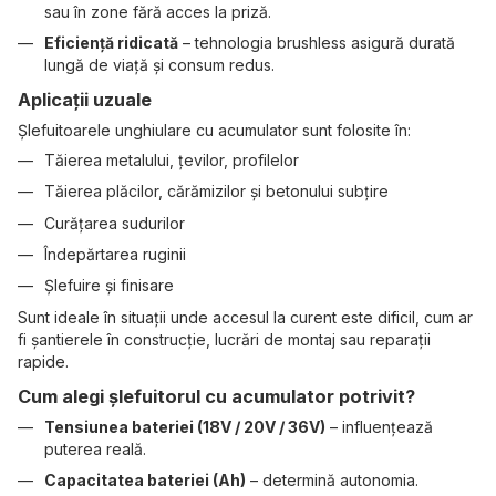
sau în zone fără acces la priză.
Eficiență ridicată
– tehnologia brushless asigură durată
lungă de viață și consum redus.
Aplicații uzuale
Șlefuitoarele unghiulare cu acumulator sunt folosite în:
Tăierea metalului, țevilor, profilelor
Tăierea plăcilor, cărămizilor și betonului subțire
Curățarea sudurilor
Îndepărtarea ruginii
Șlefuire și finisare
Sunt ideale în situații unde accesul la curent este dificil, cum ar
fi șantierele în construcție, lucrări de montaj sau reparații
rapide.
Cum alegi șlefuitorul cu acumulator potrivit?
Tensiunea bateriei (18V / 20V / 36V)
– influențează
puterea reală.
Capacitatea bateriei (Ah)
– determină autonomia.