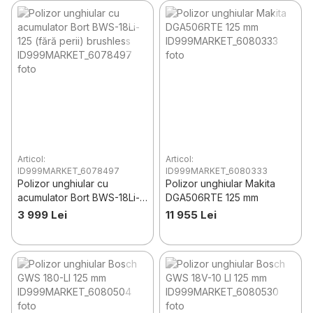
Articol:
Articol:
ID999MARKET_6078497
ID999MARKET_6080333
Polizor unghiular cu
Polizor unghiular Makita
acumulator Bort BWS-18Li-
DGA506RTE 125 mm
125 (fără perii) brushless
3 999 Lei
11 955 Lei