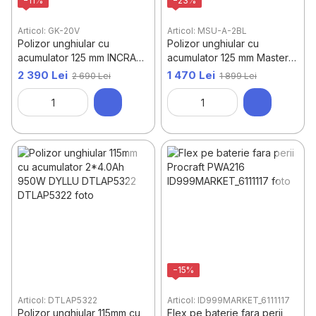
−11%
−23%
Articol: GK-20V
Articol: MSU-A-2BL
Polizor unghiular cu
Polizor unghiular cu
acumulator 125 mm INCRAFT
acumulator 125 mm Master
GK-20V
Kraft MSU-A-2BL
2 390 Lei
1 470 Lei
2 690 Lei
1 899 Lei
(Brushless)
−15%
Articol: DTLAP5322
Articol: ID999MARKET_6111117
Polizor unghiular 115mm cu
Flex pe baterie fara perii