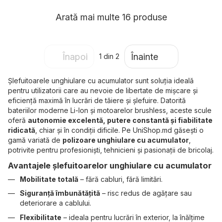
Arată mai multe 16 produse
Înapoi
Înainte
1
din 2
Șlefuitoarele unghiulare cu acumulator sunt soluția ideală
pentru utilizatorii care au nevoie de libertate de mișcare și
eficiență maximă în lucrări de tăiere și șlefuire. Datorită
bateriilor moderne Li-Ion și motoarelor brushless, aceste scule
oferă
autonomie excelentă, putere constantă și fiabilitate
ridicată
, chiar și în condiții dificile. Pe UniShop.md găsești o
gamă variată de
polizoare unghiulare cu acumulator
,
potrivite pentru profesioniști, tehnicieni și pasionații de bricolaj.
Avantajele șlefuitoarelor unghiulare cu acumulator
Mobilitate totală
– fără cabluri, fără limitări.
Siguranță îmbunătățită
– risc redus de agățare sau
deteriorare a cablului.
Flexibilitate
– ideala pentru lucrări în exterior, la înălțime