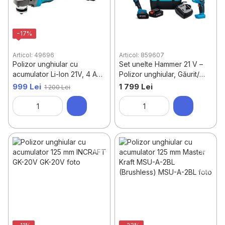
−17%
Articol: 49696
Articol: 859607
Polizor unghiular cu
Set unelte Hammer 21 V –
acumulator Li-Ion 21V, 4 Ah,
Polizor unghiular, Găurit/
125 mm – Hammer
Înșurubat, Lanternă, 2
999 Lei
1 799 Lei
1 200 Lei
acumulatori