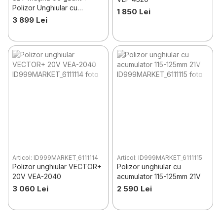
Polizor Unghiular cu
1 850 Lei
acumulatori 20V 4Ah INGCO
3 899 Lei
CKLI2009
Articol: ID999MARKET_6111114
Articol: ID999MARKET_6111115
Polizor unghiular VECTOR+
Polizor unghiular cu
20V VEA-2040
acumulator 115-125mm 21V
3 060 Lei
2 590 Lei