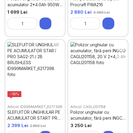
acumulator 2*4.0Ah 950W
Procraft PWA216
DYLLU DTLAP5322
1 699 Lei
2 880 Lei
3 380 Lei
−16%
Articol: ID999MARKET_6217398
Articol: CAGLI201158
SLEFUITOR UNGHIULAR PE
Polizor unghiular cu
ACUMULATOR START PRO
acumulator, fără perii INGCO
SAG2-21 / 2B BRUSHLESS
CAGLI201158, 20 V 2x4,0 Ah
2 399 Lei
3 250 Lei
2 850 Lei